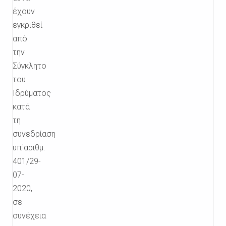
έχουν
εγκριθεί
από
την
Σύγκλητο
του
Ιδρύματος
κατά
τη
συνεδρίαση
υπ΄αριθμ.
401/29-
07-
2020,
σε
συνέχεια