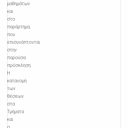
μαθημάτων
και
στο
παράρτημα,
που
επισυνάπτονται
στην
παρούσα
πρόσκληση.
Η
κατανομή
των
θέσεων
στα
Τμήματα
και
ο