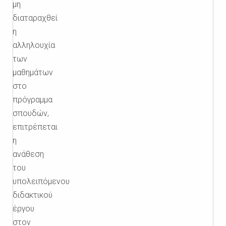
μη
διαταραχθεί
η
αλληλουχία
των
μαθημάτων
στο
πρόγραμμα
σπουδών,
επιτρέπεται
η
ανάθεση
του
υπολειπόμενου
διδακτικού
έργου
στον