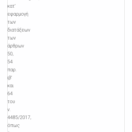
κατ’
εφαρμογή
των
διατάξεων
των
άρθρων
50,
54
παρ.
ιβ’
και
64
του
ν.
4485/2017,
όπως