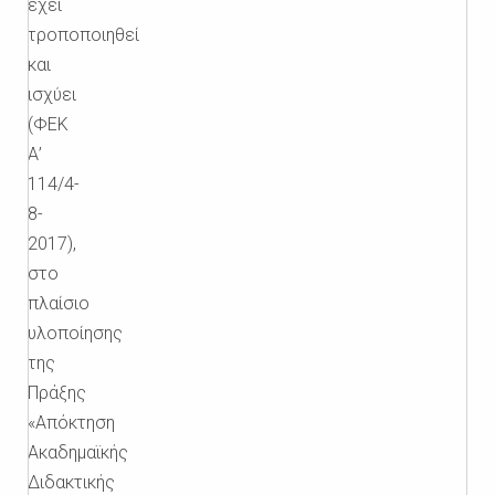
έχει
τροποποιηθεί
και
ισχύει
(ΦΕΚ
Α’
114/4-
8-
2017),
στο
πλαίσιο
υλοποίησης
της
Πράξης
«Απόκτηση
Ακαδημαϊκής
Διδακτικής