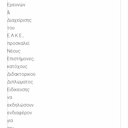
Ερευνών
&
Διαχείρισης
του
Ε.Λ.Κ.Ε.,
προσκαλεί
Νέους
Επιστήμονες,
κατόχους
Διδακτορικού
Διπλώματος
Ειδίκευσης
να
εκδηλώσουν
ενδιαφέρον
για