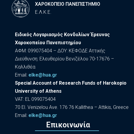
ΧΑΡΟΚΟΠΕΙΟ ΠΑΝΕΠΙΣΤΗΜΙΟ
Ε.Λ.Κ.Ε.
Ειδικός Λογαριασμός Κονδυλίων Έρευνας
Χαροκοπείου Πανεπιστημίου
ΑΦΜ: 099075404 – ΔΟΥ: ΚΕΦΟΔΕ Αττικής
Διεύθυνση: Ελευθερίου Βενιζέλου 70-17676 –
Καλλιθέα
Εmail:
elke@hua.gr
Special Account of Research Funds of Harokopio
University of Athens
VAT: EL 099075404
70 El. Venizelou Ave. 176 76 Kallithea – Attikis, Greece
Εmail:
elke@hua.gr
Επικοινωνία