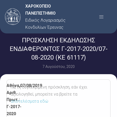
Μετάβαση
ΧΑΡΟΚΟΠΕΙΟ
στο
ΠΑΝΕΠΙΣΤΗΜΙΟ
Menu
περιεχόμενο
Ειδικός Λογαριασμός
Κονδυλίων Έρευνας
ΠΡΟΣΚΛΗΣΗ ΕΚΔΗΛΩΣΗΣ
ΕΝΔΙΑΦΕΡΟΝΤΟΣ Γ-2017-2020/07-
08-2020 (ΚΕ 61117)
7 Αυγούστου, 2020
Αθήνα,
07/08/2019
Για τη συγκεκριμένη πρόσκληση, εάν έχει
Αριθ.
αξιολογηθεί, μπορείτε να βρείτε τα
Πρωτ.:
αποτελέσματα εδώ
Γ-2017-
2020