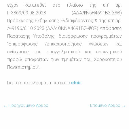
είχαν κατατεθεί στο πλαίσιο της υπ’ αρ.
Γ-3369/09.08.2023 (ΑΔΑ:ΨΝ5Η4691ΒΣ-Σ3Θ)
Πρόσκλησης Εκδήλωσης Ενδιαφέροντος & της υπ’ αρ.
Δ-9196/6.10.2023 (ΑΔΑ: ΩΝΝΛ4691ΒΣ-ΨΘΞ) Απόφασης
Παράτασης Υποβολής, διαμόρφωσης προγραμμάτων
“Επιμόρφωσης /επικαιροποίησης γνώσεων και
ενίσχυσης του επαγγελματικού και ερευνητικού
προφίλ αποφοίτων των τμημάτων του Χαροκοπείου
Πανεπιστημίου”.
Για τα αποτελέσματα πατήστε
εδώ.
←
Προηγούμενο Άρθρο
Επόμενο Άρθρο
→