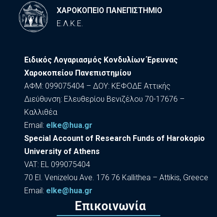
ΧΑΡΟΚΟΠΕΙΟ ΠΑΝΕΠΙΣΤΗΜΙΟ
Ε.Λ.Κ.Ε.
Ειδικός Λογαριασμός Κονδυλίων Έρευνας
Χαροκοπείου Πανεπιστημίου
ΑΦΜ: 099075404 – ΔΟΥ: ΚΕΦΟΔΕ Αττικής
Διεύθυνση: Ελευθερίου Βενιζέλου 70-17676 –
Καλλιθέα
Εmail:
elke@hua.gr
Special Account of Research Funds of Harokopio
University of Athens
VAT: EL 099075404
70 El. Venizelou Ave. 176 76 Kallithea – Attikis, Greece
Εmail:
elke@hua.gr
Επικοινωνία