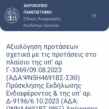
Μετάβαση
Post
ΧΑΡΟΚΟΠΕΙΟ
στο
navigation
ΠΑΝΕΠΙΣΤΗΜΙΟ
Menu
περιεχόμενο
Ειδικός Λογαριασμός
Κονδυλίων Έρευνας
Αξιολόγηση προτάσεων
σχετικά με τις προτάσεις στο
πλαίσιο της υπ’ αρ.
Γ-3369/09.08.2023
(ΑΔΑ:ΨΝ5Η4691ΒΣ-Σ3Θ)
Πρόσκλησης Εκδήλωσης
Ενδιαφέροντος & της υπ’ αρ.
Δ-9196/6.10.2023 (ΑΔΑ: