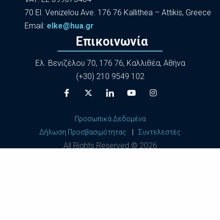
70 El. Venizelou Ave. 176 76 Kallithea – Attikis, Greece
Εmail:
elke@hua.gr
Επικοινωνία
Ελ. Βενιζέλου 70, 176 76, Καλλιθέα, Αθήνα
(+30) 210 9549 102
Προσωπικά Δεδομένα
Δήλωση Προσβασιμότητας
|
Συντελεστές
All Rights Reserved ©
2026
Harokopio University of Athens