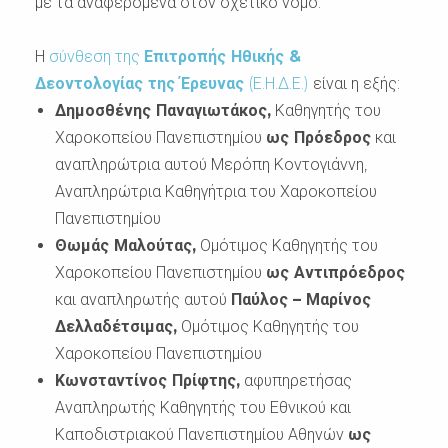
με τα αναφερόμενα στον σχετικό νόμο.
Η
σύνθεση της
Επιτροπής Ηθικής &
Δεοντολογίας της Έρευνας
(Ε.Η.Δ.Ε.)
είναι η εξής:
Δημοσθένης Παναγιωτάκος,
Καθηγητής του
Χαροκοπείου Πανεπιστημίου
ως Πρόεδρος
και
αναπληρώτρια αυτού Μερόπη Κοντογιάννη,
Αναπληρώτρια Καθηγήτρια του Χαροκοπείου
Πανεπιστημίου
Θωμάς Μαλούτας,
Ομότιμος Καθηγητής του
Χαροκοπείου Πανεπιστημίου
ως Αντιπρόεδρος
και αναπληρωτής αυτού
Παύλος – Μαρίνος
Δελλαδέτσιμας,
Ομότιμος Καθηγητής του
Χαροκοπείου Πανεπιστημίου
Κωνσταντίνος Πρίφτης,
αφυπηρετήσας
Αναπληρωτής Καθηγητής του Εθνικού και
Καποδιστριακού Πανεπιστημίου Αθηνών
ως