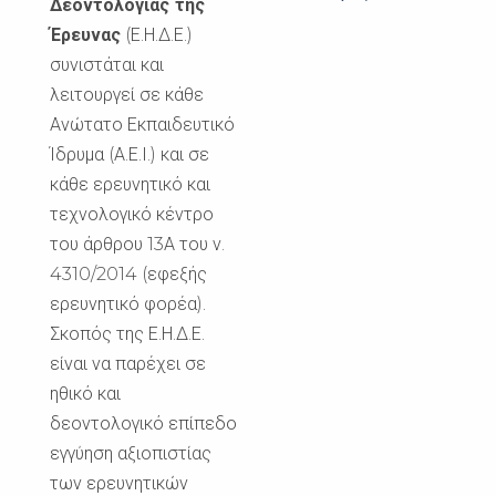
Δεοντολογίας της
Έρευνας
(Ε.Η.Δ.Ε.)
συνιστάται και
λειτουργεί σε κάθε
Ανώτατο Εκπαιδευτικό
Ίδρυμα (Α.Ε.Ι.) και σε
κάθε ερευνητικό και
τεχνολογικό κέντρο
του άρθρου 13Α του ν.
4310/2014 (εφεξής
ερευνητικό φορέα).
Σκοπός της Ε.Η.Δ.Ε.
είναι να παρέχει σε
ηθικό και
δεοντολογικό επίπεδο
εγγύηση αξιοπιστίας
των ερευνητικών