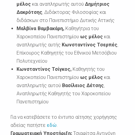
μέλος
και αναπληρωτής αυτού
Δημήτριος
Δακρότσης
, Διδάκτορας Φιλοσοφίας και
διδάσκων στο Πανεπιστήμιο Δυτικής Αττικής
Μαλβίνα Βαμβακάρη,
Καθηγήτρια του
Χαροκοπείου Πανεπιστημίου
ως μέλος
και
αναπληρωτής αυτής
Κωνσταντίνος Τσερπές
,
Επίκουρος Καθηγητής του Εθνικού Μετσόβιου
Πολυτεχνείου
Κωνσταντίνος Τσίγκος,
Καθηγητής του
Χαροκοπείου Πανεπιστημίου
ως μέλος
και
αναπληρωτής αυτού
Βασίλειος Δέτσης
,
Αναπληρωτής Καθηγητής του Χαροκοπείου
Πανεπιστημίου
Για να κατεβάσετε το έντυπο αίτησης χορήγησης
αδείας πατήστε
εδώ
.
Γραμματειακή Υποστήριξη:
Τσιαφίτσα Αντιγόνη