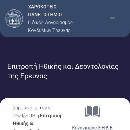
Μετάβαση
ΧΑΡΟΚΟΠΕΙΟ
στο
ΠΑΝΕΠΙΣΤΗΜΙΟ
Menu
περιεχόμενο
Ειδικός Λογαριασμός
Κονδυλίων Έρευνας
Επιτροπή Ηθικής και Δεοντολογίας
της Έρευνας
Σύμφωνα με τον ν.
4521/2018 η
Επιτροπή
Ηθικής &
Κανονισμός Ε.Η.Δ.Ε.