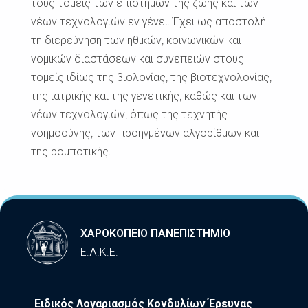
τους τομείς των επιστημών της ζωής και των
νέων τεχνολογιών εν γένει. Έχει ως αποστολή
τη διερεύνηση των ηθικών, κοινωνικών και
νομικών διαστάσεων και συνεπειών στους
τομείς ιδίως της βιολογίας, της βιοτεχνολογίας,
της ιατρικής και της γενετικής, καθώς και των
νέων τεχνολογιών, όπως της τεχνητής
νοημοσύνης, των προηγμένων αλγορίθμων και
της ρομποτικής.
ΧΑΡΟΚΟΠΕΙΟ ΠΑΝΕΠΙΣΤΗΜΙΟ
Ε.Λ.Κ.Ε.
Ειδικός Λογαριασμός Κονδυλίων Έρευνας