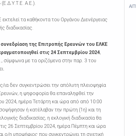
.Δ.Υ.Τ.Ε. Α.Ε.).
AI
εκτελεί τα καθήκοντα του Οργάνου Διενέργειας
ής διαδικασίας.
 συνεδρίαση της Επιτροπής Ερευνών του ΕΛΚΕ
πραγματοποιηθεί στις 24 Σεπτεμβρίου 2024
,
μ., σύμφωνα με τα οριζόμενα στην παρ. 3 του
ι.
ος/ια δεν συγκεντρώσει την απόλυτη πλειοψηφία
ρευνών, η ψηφοφορία θα επαναληφθεί την
ου 2024, ημέρα Τετάρτη και ώρα από από 10:00
ισοψήφησαν ή κατέλαβαν την πρώτη (1η) και τη
λογικής διαδικασίας, η εκλογική διαδικασία θα
στις 26 Σεπτεμβρίου 2024, ημέρα Πέμπτη και ώρα
εται ο/η υποψήφιος που συγκεντρώνει τη σχετική