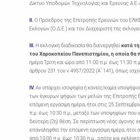
Δίκτυο Υποδομών Τεχνολογίας και Έρευνας Α.Ε.» (Ε
II.
O Πρόεδρος της Επιτροπής Ερευνών του ΕΛΚΕ 
Εκλογών (Ο.Δ.Ε.) και του Διαχειριστή της εκλογικ
III.
Η εκλογική διαδικασία θα διενεργηθεί
κατά τη
του Χαροκοπείου Πανεπιστημίου, η οποία θα 
ημέρα Τρίτη και ώρα από 11.00 π.μ. έως 11:30 π.
άρθρου 231 του ν.4957/2022 (Α ́ 141), όπως ισχύε
IV.
Αν υπάρχει ισοψηφία ή κανείς/καμία υποψήφι
των έγκυρων ψήφων των μελών της Επιτροπής Ε
επόμενη εργάσιμη ημέρα, ήτοι στις 25 Σεπτεμβρί
π.μ. έως 10:30 π.μ., μεταξύ των υποψηφίων που 
δεύτερη (2η) θέση. Σε περίπτωση νέας άγονης εκ
επαναληφθεί την επόμενη εργάσιμη ημέρα, ήτοι 
από 10:00 π.μ. έως 10:30 π.μ., οπότε και εκλέγ