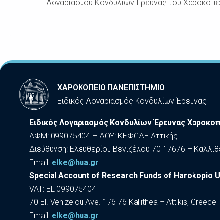
Λογαριασμού Κονδυλίων Έρευνας του Χαροκοπεί
ΧΑΡΟΚΟΠΕΙΟ ΠΑΝΕΠΙΣΤΗΜΙΟ
Ειδικός Λογαριασμός Κονδυλίων Έρευνας
Ειδικός Λογαριασμός Κονδυλίων Έρευνας Χαροκοπ
ΑΦΜ: 099075404 – ΔΟΥ: ΚΕΦΟΔΕ Αττικής
Διεύθυνση: Ελευθερίου Βενιζέλου 70-17676 – Καλλιθ
Εmail:
elke@hua.gr
Special Account of Research Funds of Harokopio U
VAT: EL 099075404
70 El. Venizelou Ave. 176 76 Kallithea – Attikis, Greece
Εmail:
elke@hua.gr