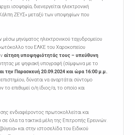
ρχει ισοψηφία, διενεργείται ηλεκτρονική
 Κάλπη ΖΕΥΣ» μεταξύ των υποψηφίων που
ν μέσω μηνύματος ηλεκτρονικού ταχυδρομείου
πρωτόκολλο του ΕΛΚΕ του Χαροκοπείου
ην
αίτηση υποψηφιότητάς τους – υπεύθυνη
τητας με ψηφιακή υπογραφή (σύμφωνα με το
αι την Παρασκευή 20.09.2024 και ώρα 16:00 μ.μ.
.
πιστημίου, δύναται να αναρτάται σύντομο
το επιθυμεί ο/η ίδιος/α, το οποίο και
σης ενδιαφέροντος πρωτοκολλείται και
σε όλα τα τακτικά μέλη της Επιτροπής Ερευνών.
@ύγεια» και στην ιστοσελίδα του Ειδικού