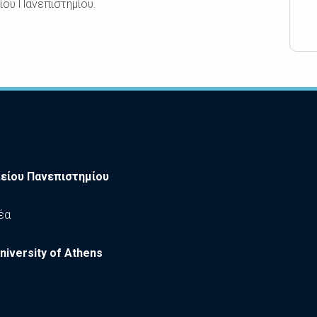
ου Πανεπιστημίου.
είου Πανεπιστημίου
έα
niversity of Athens