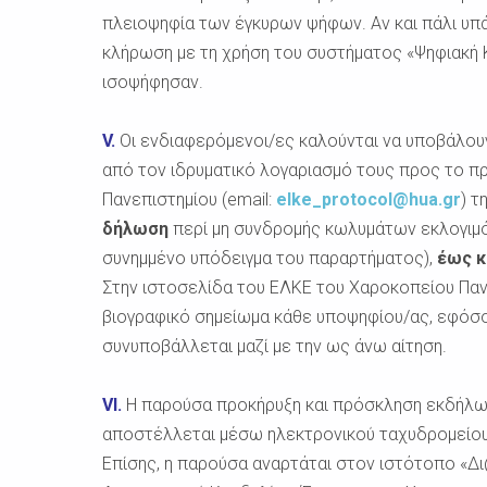
πλειοψηφία των έγκυρων ψήφων. Αν και πάλι υπά
κλήρωση με τη χρήση του συστήματος «Ψηφιακή
ισοψήφησαν.
V.
Οι ενδιαφερόμενοι/ες καλούνται να υποβάλου
από τον ιδρυματικό λογαριασμό τους προς το 
Πανεπιστημίου (email:
elke_protocol@hua.gr
) τ
δήλωση
περί μη συνδρομής κωλυμάτων εκλογιμό
συνημμένο υπόδειγμα του παραρτήματος),
έως κ
Στην ιστοσελίδα του ΕΛΚΕ του Χαροκοπείου Πανε
βιογραφικό σημείωμα κάθε υποψηφίου/ας, εφόσον 
συνυποβάλλεται μαζί με την ως άνω αίτηση.
VI.
Η παρούσα προκήρυξη και πρόσκληση εκδήλω
αποστέλλεται μέσω ηλεκτρονικού ταχυδρομείου 
Επίσης, η παρούσα αναρτάται στον ιστότοπο «Δι