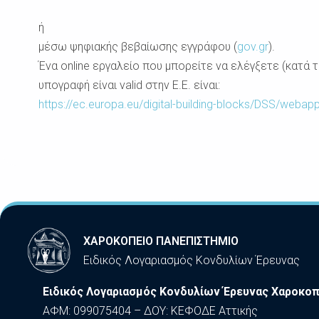
ή
μέσω ψηφιακής βεβαίωσης εγγράφου (
gov.gr
).
Ένα online εργαλείο που μπορείτε να ελέγξετε (κατά 
υπογραφή είναι valid στην Ε.Ε. είναι:
https://ec.europa.eu/digital-
building-blocks/DSS/webapp
ΧΑΡΟΚΟΠΕΙΟ ΠΑΝΕΠΙΣΤΗΜΙΟ
Ειδικός Λογαριασμός Κονδυλίων Έρευνας
Ειδικός Λογαριασμός Κονδυλίων Έρευνας Χαροκοπ
ΑΦΜ: 099075404 – ΔΟΥ: ΚΕΦΟΔΕ Αττικής