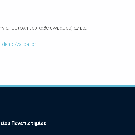
την αποστολή του κάθε εγγράφου) αν μια
-
demo/validation
είου Πανεπιστημίου