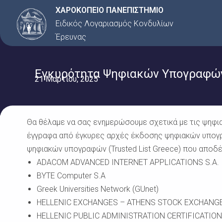
Μετάβαση
ΧΑΡΟΚΟΠΕΙΟ ΠΑΝΕΠΙΣΤΗΜΙΟ
στο
Ειδικός Λογαριασμός Κονδυλίων
περιεχόμενο
Έρευνας
Εγκυρότητα Ψηφιακών Υπογραφώ
21 Μαρτίου, 2025
Θα θέλαμε να σας ενημερώσουμε σχετικά με τις ψηφ
έγγραφα από έγκυρες αρχές έκδοσης ψηφιακών υπογρ
ψηφιακών υπογραφών (Trusted List Greece) που αποδέχ
ADACOM ADVANCED INTERNET APPLICATIONS S.A.
BYTE Computer S.A
Greek Universities Network (GUnet)
HELLENIC EXCHANGES – ATHENS STOCK EXCHANG
HELLENIC PUBLIC ADMINISTRATION CERTIFICATIO