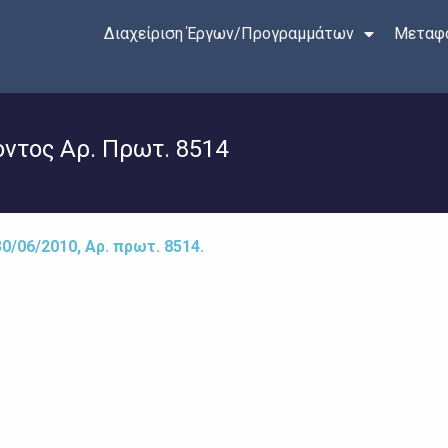
Διαχείριση Έργων/Προγραμμάτων
Μεταφο
ντος Αρ. Πρωτ. 8514
/06/2010, Αρ. πρωτ. 8514.