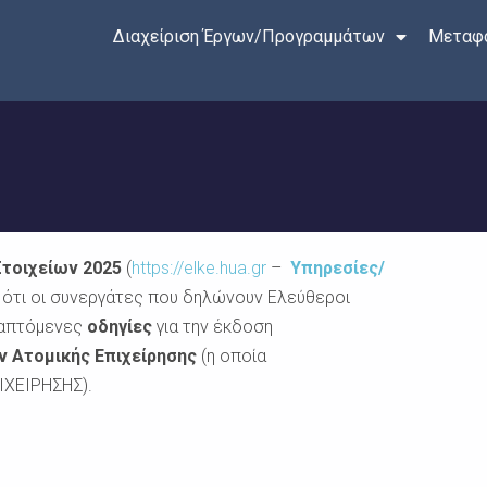
Διαχείριση Έργων/Προγραμμάτων
Μεταφο
τοιχείων 2025
(
https://elke.hua.gr
–
Υπηρεσίες/
ότι οι συνεργάτες που δηλώνουν Ελεύθεροι
ναπτόμενες
οδηγίες
για την έκδοση
 Ατομικής Επιχείρησης
(η οποία
ΙΧΕΙΡΗΣΗΣ).