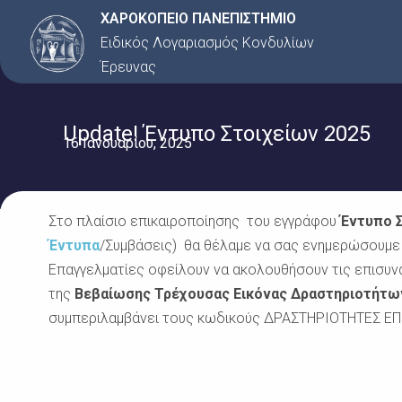
Μετάβαση
ΧΑΡΟΚΟΠΕΙΟ ΠΑΝΕΠΙΣΤΗΜΙΟ
στο
Ειδικός Λογαριασμός Κονδυλίων
περιεχόμενο
Έρευνας
Update! Έντυπο Στοιχείων 2025
16 Ιανουαρίου, 2025
Στο πλαίσιο επικαιροποίησης του εγγράφου
Έντυπο Σ
Έντυπα
/Συμβάσεις) θ
α θέλαμε να σας ενημερώσουμε 
Επαγγελματίες οφείλουν να ακολουθήσουν τις επισυ
της
Βεβαίωσης Τρέχουσας Εικόνας Δραστηριοτήτων
συμπεριλαμβάνει τους κωδικούς ΔΡΑΣΤΗΡΙΟΤΗΤΕΣ ΕΠ