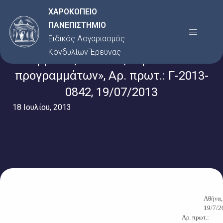
Μετάβαση
ΧΑΡΟΚΟΠΕΙΟ
στο
ΠΑΝΕΠΙΣΤΗΜΙΟ
Menu
περιεχόμενο
Ειδικός Λογαριασμός
Κονδυλίων Έρευνας
«Έμμεσες δαπάνες ευρωπαϊκών
προγραμμάτων», Αρ. πρωτ.: Γ-2013-
0842, 19/07/2013
18 Ιουλίου, 2013
Αθήνα,
19/
7
/2
Αρ. πρωτ.: