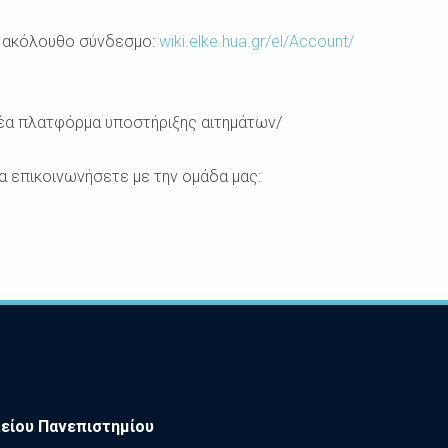
ν ακόλουθο σύνδεσμο:
wiki.elke.hua.gr/el/Account/
νέα πλατφόρμα υποστήριξης αιτημάτων/
να επικοινωνήσετε με την ομάδα μας:
είου Πανεπιστημίου