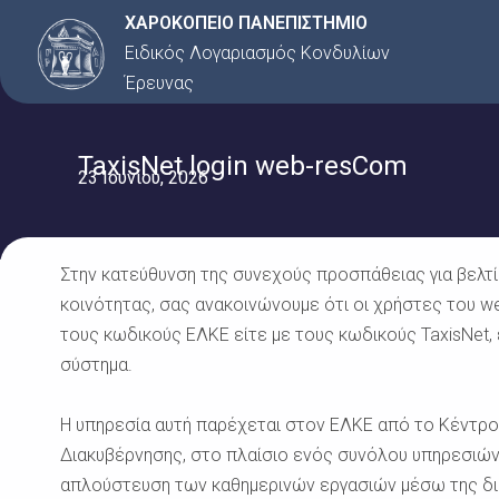
Μετάβαση
ΧΑΡΟΚΟΠΕΙΟ ΠΑΝΕΠΙΣΤΗΜΙΟ
στο
Ειδικός Λογαριασμός Κονδυλίων
περιεχόμενο
Έρευνας
TaxisNet login web-resCom
23 Ιουνίου, 2026
Στην κατεύθυνση της συνεχούς προσπάθειας για βελτ
κοινότητας, σας ανακοινώνουμε ότι οι χρήστες του w
τους κωδικούς ΕΛΚΕ είτε με τους κωδικούς TaxisNet
σύστημα.
Η υπηρεσία αυτή παρέχεται στον ΕΛΚΕ από το Κέντρο
Διακυβέρνησης, στο πλαίσιο ενός συνόλου υπηρεσιών
απλούστευση των καθημερινών εργασιών μέσω της δι