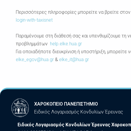
Περισσότερες πληροφορίες μπορείτε να βρείτε στο
login-with-taxisnet
Παραμένουμε στη διάθεσή σας και υπενθυμίζουμε τη 
προβλημμάτων
help.elke.hua.gr
Για οποιαδήποτε διευκρίνιση ή υποστήριξη, μπορείτε 
elke_egov@hua.gr
&
elke_it@hua.gr
ΧΑΡΟΚΟΠΕΙΟ ΠΑΝΕΠΙΣΤΗΜΙΟ
Ειδικός Λογαριασμός Κονδυλίων Έρευνας
Ειδικός Λογαριασμός Κονδυλίων Έρευνας Χαροκοπ