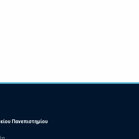
είου Πανεπιστημίου
έα