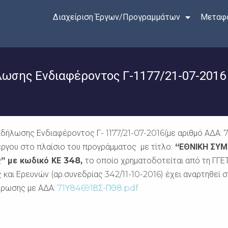
Διαχείριση Έργων/Προγραμμάτων
Μεταφο
ωσης Ενδιαφέροντος Γ-1177/21-07-2016
λωσης Ενδιαφέροντος Γ- 1177/21-07-2016(με αριθμό ΑΔΑ: 7ΩΙ
ργου στο πλαίσιο του προγράμματος με τίτλο:
“ΕΘΝΙΚΗ ΣΥΜ
ς” με κωδικό ΚΕ 348,
το οποίο χρηματοδοτείται από τη ΓΓΕΤ
αι Ερευνών (αρ.συνεδρίας 342/11-10-2016) έχει αναρτηθεί σ
ύρωσης με ΑΔΑ:
71Υ84691ΒΣ-ΠΘ8.pdf