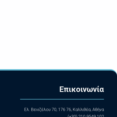
Επικοινωνία
Ελ. Βενιζέλου 70, 176 76, Καλλιθέα, Αθήνα
(+30) 210 9549 102