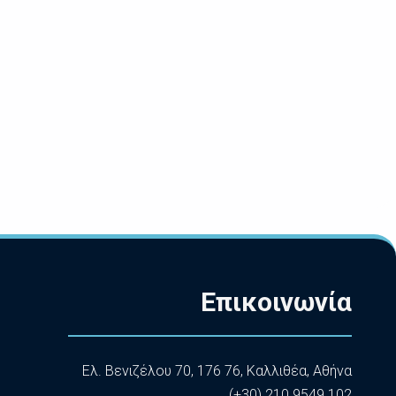
Επικοινωνία
Ελ. Βενιζέλου 70, 176 76, Καλλιθέα, Αθήνα
(+30) 210 9549 102