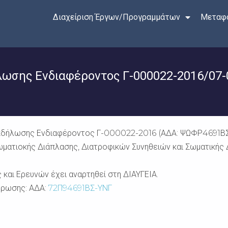
Διαχείριση Έργων/Προγραμμάτων
Μεταφο
ωσης Ενδιαφέροντος Γ-000022-2016/07-
δήλωσης Ενδιαφέροντος Γ-000022-2016 (ΑΔΑ: ΨΩΦΡ4691ΒΣ-Ο34
Σωματιοκής Διάπλασης, Διατροφικών Συνηθειών και Σωματικής
και Ερευνών έχει αναρτηθεί στη ΔΙΑΥΓΕΙΑ.
ύρωσης: ΑΔΑ:
72Π94691ΒΣ-ΥΝΓ