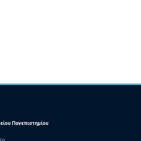
είου Πανεπιστημίου
έα