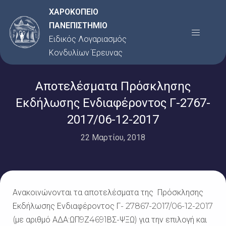
Μετάβαση
ΧΑΡΟΚΟΠΕΙΟ
στο
ΠΑΝΕΠΙΣΤΗΜΙΟ
Menu
περιεχόμενο
Ειδικός Λογαριασμός
Κονδυλίων Έρευνας
Αποτελέσματα Πρόσκλησης
Εκδήλωσης Ενδιαφέροντος Γ-2767-
2017/06-12-2017
22 Μαρτίου, 2018
Ανακοινώνονται τα αποτελέσματα της Πρόσκλησης
Εκδήλωσης Ενδιαφέροντος Γ- 27867-2017/06-12-2017
(με αριθμό ΑΔΑ:ΩΠ9Ζ4691ΒΣ-ΨΞΩ) για την επιλογή και