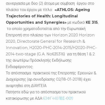
συνεργασία με δύο (2) άτομα με σύμβαση έργου στο
πλαίσιο του έργου με τίτλο:
«ATHLOS: Ageing
Trajectories of Health: Longitudinal
Opportunities and Synergies»
με κωδικό
ΚE 315
,
το οποίο χρηματοδοτείται από την Ευρωπαϊκή
Επιτροπή στο πλαίσιο των Horizon 2020 Horizon
2020, Directorate General for Research &
Innovation, H2020-PHC-2014-2015/H2020-PHC-
2014-two-stage (G.A. No635316) για τη θέση 1 & 2
της ανωτέρω Πρόσκλησής Εκδήλωσης
Ενδιαφέροντος.
Το απόσπασμα πρακτικού της Επιτροπής Ερευνών &
Διαχείρισης (αρ.συνεδρίασης 02/18-01-2018) έχει
αναρτηθεί στη ΔΙΑΥΓΕΙΑ.
Πατήστε εδώ για το απόσπασμα του πρακτικού
κατακύρωσης με ΑΔΑ:
63ΦΓ4691ΒΣ-ΘΟ9