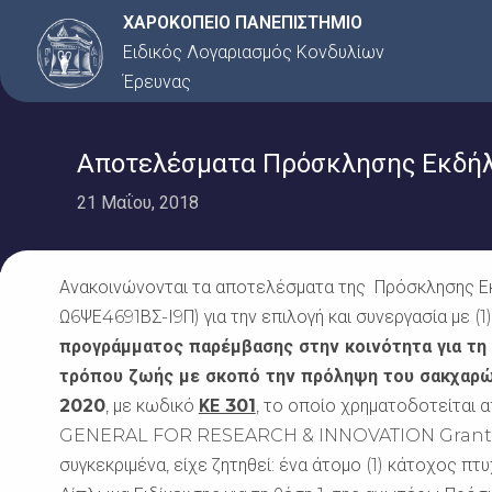
Μετάβαση
ΧΑΡΟΚΟΠΕΙΟ ΠΑΝΕΠΙΣΤΗΜΙΟ
στο
Ειδικός Λογαριασμός Κονδυλίων
περιεχόμενο
Έρευνας
Αποτελέσματα Πρόσκλησης Εκδήλω
21 Μαΐου, 2018
Ανακοινώνονται τα αποτελέσματα της Πρόσκλησης Εκ
Ω6ΨΕ4691ΒΣ-Ι9Π) για την επιλογή και συνεργασία με (
προγράμματος παρέμβασης στην κοινότητα για τη
τρόπου ζωής με σκοπό την πρόληψη του σακχαρώ
2020
, με κωδικό
ΚΕ 301
, το οποίο χρηματοδοτείτ
GENERAL FOR RESEARCH & INNOVATION Grant A
συγκεκριμένα, είχε ζητηθεί: ένα άτομο (1) κάτοχος π