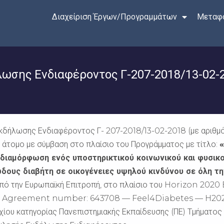
Διαχείριση Έργων/Προγραμμάτων
Μεταφο
σης Ενδιαφέροντος Γ-207-2018/13-02-
δήλωσης Ενδιαφέροντος Γ- 207-2018/13-02-2018 (με αριθμό 
1) άτομο με σύμβαση στο πλαίσιο του Προγράμματος με τίτλο:
«
 διαμόρφωση ενός υποστηρικτικού κοινωνικού και φυσικο
δους διαβήτη σε οικογένειες υψηλού κινδύνου σε όλη 
αι από την Ευρωπαϊκή Επιτροπή, στο πλαίσιο του Horiz
greement number: 643708 — Feel4Diabetes — H2020
τυχίου κατηγορίας Πανεπιστημιακής Εκπαίδευσης (ΠΕ) Τμήματο