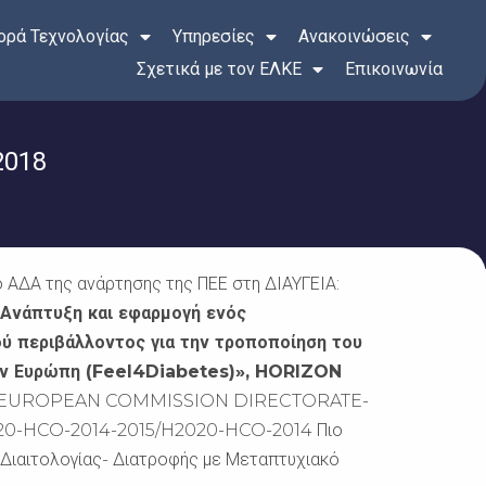
ρά Τεχνολογίας
Υπηρεσίες
Ανακοινώσεις
Σχετικά με τον ΕΛΚΕ
Επικοινωνία
2018
ΑΔΑ της ανάρτησης της ΠΕΕ στη ΔΙΑΥΓΕΙΑ:
Ανάπτυξη και εφαρμογή ενός
ύ περιβάλλοντος για την τροποποίηση του
την Ευρώπη (Feel4Diabetes)», HORIZON
on 2020 EUROPEAN COMMISSION DIRECTORATE-
-HCO-2014-2015/H2020-HCO-2014 Πιο
ς Διαιτολογίας- Διατροφής με Μεταπτυχιακό