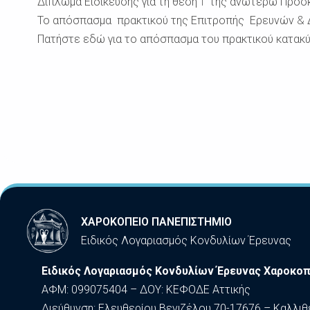
Δίπλωμα Ειδίκευσης για τη θέση 1 της ανωτέρω Πρό
Το απόσπασμα πρακτικού της Επιτροπής Ερευνών & Δι
Πατήστε εδώ για το απόσπασμα του πρακτικού κατακ
ΧΑΡΟΚΟΠΕΙΟ ΠΑΝΕΠΙΣΤΗΜΙΟ
Ειδικός Λογαριασμός Κονδυλίων Έρευνας
Ειδικός Λογαριασμός Κονδυλίων Έρευνας Χαροκοπ
ΑΦΜ: 099075404 – ΔΟΥ: ΚΕΦΟΔΕ Αττικής
Διεύθυνση: Ελευθερίου Βενιζέλου 70-17676 – Καλλιθ