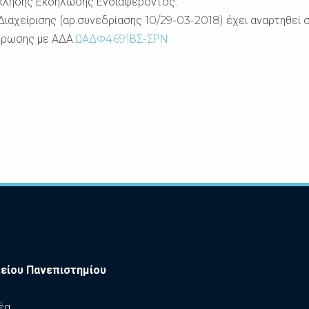
σκλησής Εκδήλωσης Ενδιαφέροντος.
αχείρισης (αρ.συνεδρίασης 10/29-03-2018) έχει αναρτηθεί σ
ύρωσης με ΑΔΑ:
ΩΑΔΦ4691ΒΣ-ΣΡΝ
είου Πανεπιστημίου
έα