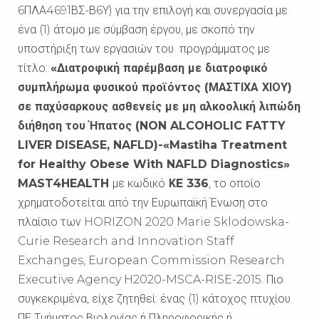
6ΠΛΑ4691ΒΣ-Β6Υ) για την επιλογή και συνεργασία με
ένα (1) άτομο με σύμβαση έργου, με σκοπό την
υποστήριξη των εργασιών του προγράμματος με
τίτλο:
«Διατροφική παρέμβαση με διατροφικό
συμπλήρωμα φυσικού προϊόντος (ΜΑΣΤΙΧΑ ΧΙΟΥ)
σε παχύσαρκους ασθενείς με μη αλκοολική λιπώδη
διήθηση του Ήπατος (NON ALCOHOLIC FATTY
LIVER DISEASE, NAFLD)-«Mastiha Treatment
for Healthy Obese With NAFLD Diagnostics»
MAST4HEALTH
με κωδικό
Κ
E 336
, το οποίο
χρηματοδοτείται από την Ευρωπαϊκή Ένωση στο
πλαίσιο των HORIZON 2020 Marie Sklodowska-
Curie Research and Innovation Staff
Exchanges, European Commission Research
Executive Agency H2020-MSCA-RISE-2015. Πιο
συγκεκριμένα, είχε ζητηθεί: ένας (1) κάτοχος πτυχίου
ΠΕ Τμήματος Βιολογίας ή Πληροφορικής ή