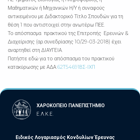
Μαθηματικών ή Μηχανικών Η/Υ ή συναφούς
αντικειμένου με Διδακτορικό Τίτλο Σπουδών για τη
θέση 1 που αντιστοιχεί στην ανωτέρω ΠΕΕ.
Το απόσπασμα πρακτικού της Επιτροπής Ερευνών &
Διαχείρισης (αρ.συνεδρίασης 10/29-03-2018) έχει
αναρτηθεί στη ΔΙΑΥΓΕΙΑ.
Πατήστε εδώ για το απόσπασμα του πρακτικού
κατακύρωσης με ΑΔΑ:
62Τ54691ΒΣ-ΙΧΠ
ΧΑΡΟΚΟΠΕΙΟ ΠΑΝΕΠΙΣΤΗΜΙΟ
Ε.Λ.Κ.Ε.
Ειδικός Λογαριασμός Κονδυλίων Έρευνας