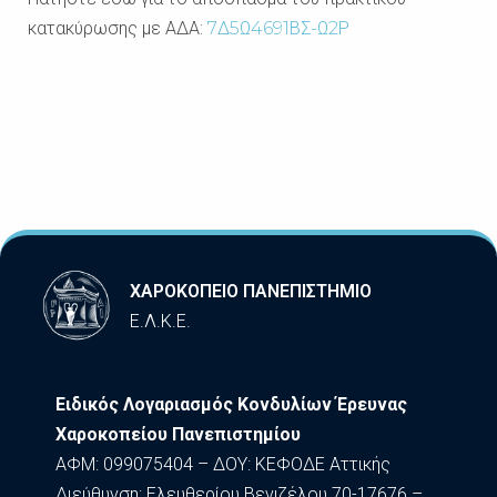
κατακύρωσης με ΑΔΑ:
7Δ5Ω4691ΒΣ-Ω2Ρ
ΧΑΡΟΚΟΠΕΙΟ ΠΑΝΕΠΙΣΤΗΜΙΟ
Ε.Λ.Κ.Ε.
Ειδικός Λογαριασμός Κονδυλίων Έρευνας
Χαροκοπείου Πανεπιστημίου
ΑΦΜ: 099075404 – ΔΟΥ: ΚΕΦΟΔΕ Αττικής
Διεύθυνση: Ελευθερίου Βενιζέλου 70-17676 –