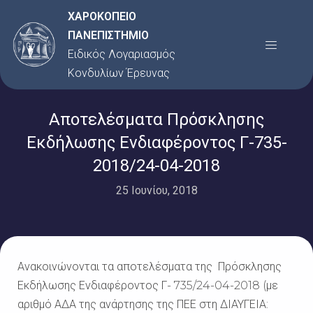
Μετάβαση
ΧΑΡΟΚΟΠΕΙΟ
στο
ΠΑΝΕΠΙΣΤΗΜΙΟ
Menu
περιεχόμενο
Ειδικός Λογαριασμός
Κονδυλίων Έρευνας
Αποτελέσματα Πρόσκλησης
Εκδήλωσης Ενδιαφέροντος Γ-735-
2018/24-04-2018
25 Ιουνίου, 2018
Ανακοινώνονται τα αποτελέσματα της Πρόσκλησης
Εκδήλωσης Ενδιαφέροντος Γ- 735/24-04-2018 (με
αριθμό ΑΔΑ της ανάρτησης της ΠΕΕ στη ΔΙΑΥΓΕΙΑ: