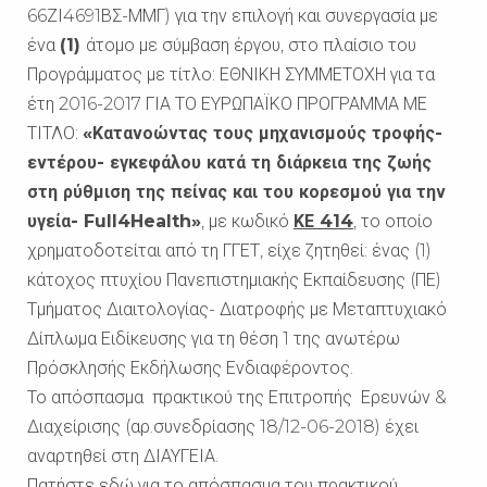
66ΖΙ4691ΒΣ-ΜΜΓ) για την επιλογή και συνεργασία με
ένα
(1)
άτομο με σύμβαση έργου, στο πλαίσιο του
Προγράμματος με τίτλο: ΕΘΝΙΚΗ ΣΥΜΜΕΤΟΧΗ για τα
έτη 2016-2017 ΓΙΑ ΤΟ ΕΥΡΩΠΑΪΚΟ ΠΡΟΓΡΑΜΜΑ ΜΕ
ΤΙΤΛΟ:
«Κατανοώντας τους μηχανισμούς τροφής-
εντέρου- εγκεφάλου κατά τη διάρκεια της ζωής
στη ρύθμιση της πείνας και του κορεσμού για την
υγεία-
Full4Health»
, με κωδικό
ΚΕ 414
, το οποίο
χρηματοδοτείται από τη ΓΓΕΤ, είχε ζητηθεί: ένας (1)
κάτοχος πτυχίου Πανεπιστημιακής Εκπαίδευσης (ΠΕ)
Τμήματος Διαιτολογίας- Διατροφής με Μεταπτυχιακό
Δίπλωμα Ειδίκευσης για τη θέση 1 της ανωτέρω
Πρόσκλησής Εκδήλωσης Ενδιαφέροντος.
Το απόσπασμα πρακτικού της Επιτροπής Ερευνών &
Διαχείρισης (αρ.συνεδρίασης 18/12-06-2018) έχει
αναρτηθεί στη ΔΙΑΥΓΕΙΑ.
Πατήστε εδώ για το απόσπασμα του πρακτικού