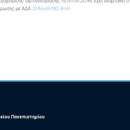
χείρισης (αρ.συνεδρίασης 15/15-05-2018) έχει αναρτηθεί στ
ύρωσης με ΑΔΑ:
Ω1Λ64691ΒΣ-84Η
είου Πανεπιστημίου