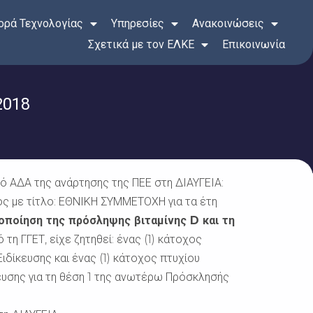
ρά Τεχνολογίας
Υπηρεσίες
Ανακοινώσεις
Σχετικά με τον ΕΛΚΕ
Επικοινωνία
2018
 ΑΔΑ της ανάρτησης της ΠΕΕ στη ΔΙΑΥΓΕΙΑ:
ος με τίτλο: ΕΘΝΙΚΗ ΣΥΜΜΕΤΟΧΗ για τα έτη
τοποίηση της πρόσληψης βιταμίνης
D και τη
 τη ΓΓΕΤ, είχε ζητηθεί: ένας (1) κάτοχος
δίκευσης και ένας (1) κάτοχος πτυχίου
ευσης για τη θέση 1 της ανωτέρω Πρόσκλησής