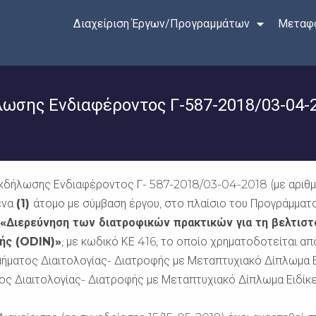
Διαχείριση Έργων/Προγραμμάτων
Μεταφο
σης Ενδιαφέροντος Γ-587-2018/03-04-
δήλωσης Ενδιαφέροντος Γ- 587-2018/03-04-2018 (με αριθμό
ένα
(1)
άτομο με σύμβαση έργου, στο πλαίσιο του Προγράμματ
«Διερεύνηση των διατροφικών πρακτικών για τη βελτισ
ωής (ODIN)»
, με κωδικό ΚΕ 416, το οποίο χρηματοδοτείται από
μήματος Διαιτολογίας- Διατροφής με Μεταπτυχιακό Δίπλωμα Ει
τος Διαιτολογίας- Διατροφής με Μεταπτυχιακό Δίπλωμα Ειδίκ