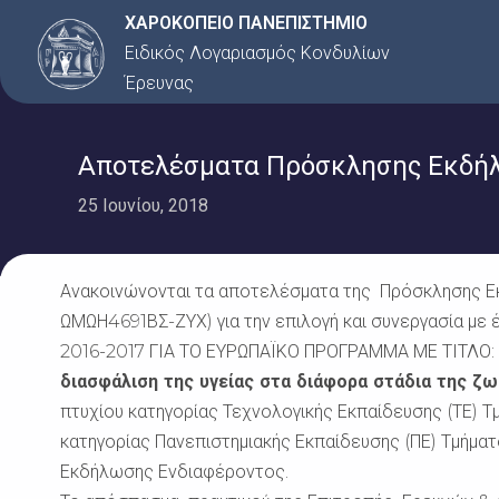
Μετάβαση
ΧΑΡΟΚΟΠΕΙΟ ΠΑΝΕΠΙΣΤΗΜΙΟ
στο
Ειδικός Λογαριασμός Κονδυλίων
περιεχόμενο
Έρευνας
Αποτελέσματα Πρόσκλησης Εκδήλω
25 Ιουνίου, 2018
Ανακοινώνονται τα αποτελέσματα της Πρόσκλησης Εκ
ΩΜΩΗ4691ΒΣ-ΖΥΧ) για την επιλογή και συνεργασία με 
2016-2017 ΓΙΑ ΤΟ ΕΥΡΩΠΑΪΚΟ ΠΡΟΓΡΑΜΜΑ ΜΕ ΤΙΤΛΟ:
διασφάλιση της υγείας στα διάφορα στάδια της ζ
πτυχίου κατηγορίας Τεχνολογικής Εκπαίδευσης (ΤΕ) Τ
κατηγορίας Πανεπιστημιακής Εκπαίδευσης (ΠΕ) Τμήμα
Εκδήλωσης Ενδιαφέροντος.