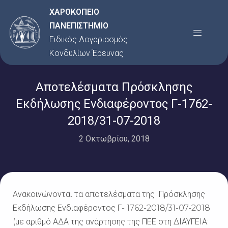
Μετάβαση
ΧΑΡΟΚΟΠΕΙΟ
στο
ΠΑΝΕΠΙΣΤΗΜΙΟ
Menu
περιεχόμενο
Ειδικός Λογαριασμός
Κονδυλίων Έρευνας
Αποτελέσματα Πρόσκλησης
Εκδήλωσης Ενδιαφέροντος Γ-1762-
2018/31-07-2018
2 Οκτωβρίου, 2018
Ανακοινώνονται τα αποτελέσματα της Πρόσκλησης
Εκδήλωσης Ενδιαφέροντος Γ- 1762-2018/31-07-2018
(με αριθμό ΑΔΑ της ανάρτησης της ΠΕΕ στη ΔΙΑΥΓΕΙΑ: