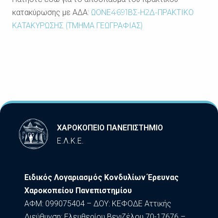
κατακύρωσης με ΑΔΑ:
ΩΟΝΕ4691ΒΣ-Η2Δ-ΠΡΑΚΤΙΚΟ
ΚΑΤΑΚΥΡΩΣΗΣ (ΤΜΗΜΑ ΓΕΩΓΡΑΦΙΑΣ)
ΧΑΡΟΚΟΠΕΙΟ ΠΑΝΕΠΙΣΤΗΜΙΟ
Ε.Λ.Κ.Ε.
Ειδικός Λογαριασμός Κονδυλίων Έρευνας
Χαροκοπείου Πανεπιστημίου
ΑΦΜ: 099075404 – ΔΟΥ: ΚΕΦΟΔΕ Αττικής
Διεύθυνση: Ελευθερίου Βενιζέλου 70-17676 –