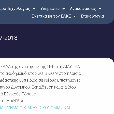
ρά Τεχνολογίας
Υπηρεσίες
Ανακοινώσεις
Σχετικά με τον ΕΛΚΕ
Επικοινωνία
7-2018
 ΑΔΑ της ανάρτησης της ΠΕΕ στη ΔΙΑΥΓΕΙΑ:
το ακαδημαϊκό έτος 2018-2019 στο πλαίσιο
Διδακτικής Εμπειρίας σε Νέους Επιστήμονες
νου Δυναμικού, Εκπαίδευση και Διά Βίου
ό Εθνικούς Πόρους.
τη ΔΙΑΥΓΕΙΑ.
ΙΑ ΤΜΗΜΑ ΟΙΚΙΑΚΗΣ ΟΙΚΟΝΟΜΙΑΣ ΚΑΙ