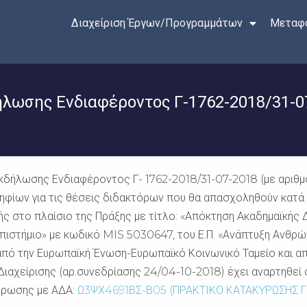
Διαχείριση Έργων/Προγραμμάτων
Μεταφο
λωσης Ενδιαφέροντος Γ-1762-2018/31-0
δήλωσης Ενδιαφέροντος Γ- 1762-2018/31-07-2018 (με αριθμό
φίων για τις θέσεις διδακτόρων που θα απασχοληθούν κατά 
ς στο πλαίσιο της Πράξης με τίτλο: «Απόκτηση Ακαδημαϊκής 
στήμιο» με κωδικό MIS 5030647, του Ε.Π. «Ανάπτυξη Ανθρώπι
πό την Ευρωπαϊκή Ένωση-Ευρωπαϊκό Κοινωνικό Ταμείο και απ
αχείρισης (αρ.συνεδρίασης 24/04-10-2018) έχει αναρτηθεί σ
ύρωσης με ΑΔΑ:
Ω3ΨΧ4691ΒΣ-Β05 (ΠΡΑΚΤΙΚΟ ΚΑΤΑΚΥΡΩΣΗΣ Γ