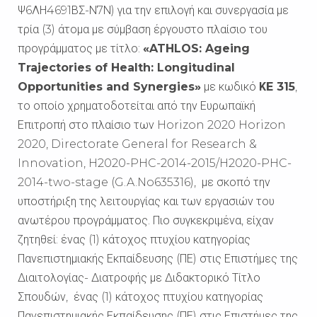
Ψ6ΛΗ4691ΒΣ-Ν7Ν) για την επιλογή και συνεργασία με
τρία (3) άτομα με σύμβαση έργουστο πλαίσιο του
προγράμματος με τίτλο:
«ATHLOS: Ageing
Trajectories of Health: Longitudinal
Opportunities and Synergies»
με κωδικό
ΚE 315
,
το οποίο χρηματοδοτείται από την Ευρωπαϊκή
Επιτροπή στο πλαίσιο των Horizon 2020 Horizon
2020, Directorate General for Research &
Innovation, H2020-PHC-2014-2015/H2020-PHC-
2014-two-stage (G.A.No635316), με σκοπό την
υποστήριξη της λειτουργίας και των εργασιών του
ανωτέρου προγράμματος. Πιο συγκεκριμένα, είχαν
ζητηθεί: ένας (1) κάτοχος πτυχίου κατηγορίας
Πανεπιστημιακής Εκπαίδευσης (ΠΕ) στις Επιστήμες της
Διαιτολογίας- Διατροφής με Διδακτορικό Τίτλο
Σπουδών, ένας (1) κάτοχος πτυχίου κατηγορίας
Πανεπιστημιακής Εκπαίδευσης (ΠΕ) στις Επιστήμες της