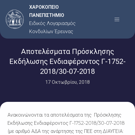
Μετάβαση
ΧΑΡΟΚΟΠΕΙΟ
στο
ΠΑΝΕΠΙΣΤΗΜΙΟ
Menu
περιεχόμενο
Ειδικός Λογαριασμός
Κονδυλίων Έρευνας
Αποτελέσματα Πρόσκλησης
Εκδήλωσης Ενδιαφέροντος Γ-1752-
2018/30-07-2018
17 Οκτωβρίου, 2018
Ανακοινώνονται τα αποτελέσματα της Πρόσκλησης
Εκδήλωσης Ενδιαφέροντος Γ-1752-2018/30-07-2018
(με αριθμό ΑΔΑ της ανάρτησης της ΠΕΕ στη ΔΙΑΥΓΕΙΑ: