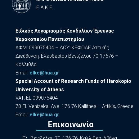
Ε.Λ.Κ.Ε.
Ειδικός Λογαριασμός Κονδυλίων Έρευνας
Χαροκοπείου Πανεπιστημίου
ΑΦΜ: 099075404 – ΔΟΥ: ΚΕΦΟΔΕ Αττικής
Διεύθυνση: Ελευθερίου Βενιζέλου 70-17676 –
Καλλιθέα
Εmail:
elke@hua.gr
Special Account of Research Funds of Harokopio
University of Athens
VAT: EL 099075404
70 El. Venizelou Ave. 176 76 Kallithea – Attikis, Greece
Εmail:
elke@hua.gr
Επικοινωνία
Ελ. Βενιζέλου 70, 176 76, Καλλιθέα, Αθήνα