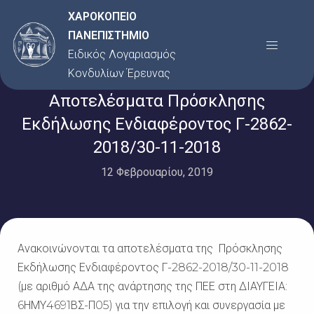
Μετάβαση
ΧΑΡΟΚΟΠΕΙΟ
στο
ΠΑΝΕΠΙΣΤΗΜΙΟ
Menu
περιεχόμενο
Ειδικός Λογαριασμός
Κονδυλίων Έρευνας
Αποτελέσματα Πρόσκλησης
Εκδήλωσης Ενδιαφέροντος Γ-2862-
2018/30-11-2018
12 Φεβρουαρίου, 2019
Ανακοινώνονται τα αποτελέσματα της Πρόσκλησης
Εκδήλωσης Ενδιαφέροντος Γ-2862-2018/30-11-2018
(με αριθμό ΑΔΑ της ανάρτησης της ΠΕΕ στη ΔΙΑΥΓΕΙΑ:
6ΗΜΥ4691ΒΣ-Π05) για την επιλογή και συνεργασία με