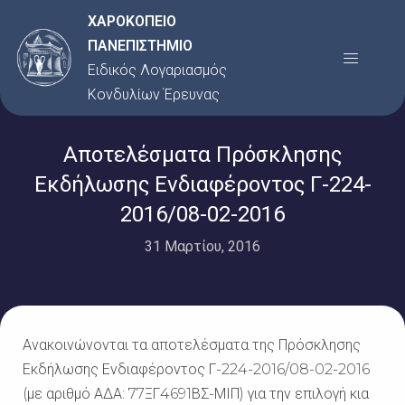
Μετάβαση
ΧΑΡΟΚΟΠΕΙΟ
στο
ΠΑΝΕΠΙΣΤΗΜΙΟ
Menu
περιεχόμενο
Ειδικός Λογαριασμός
Κονδυλίων Έρευνας
Αποτελέσματα Πρόσκλησης
Εκδήλωσης Ενδιαφέροντος Γ-224-
2016/08-02-2016
31 Μαρτίου, 2016
Ανακοινώνονται τα αποτελέσματα της Πρόσκλησης
Εκδήλωσης Ενδιαφέροντος Γ-224-2016/08-02-2016
(με αριθμό ΑΔΑ: 77ΞΓ4691ΒΣ-ΜΙΠ) για την επιλογή κια