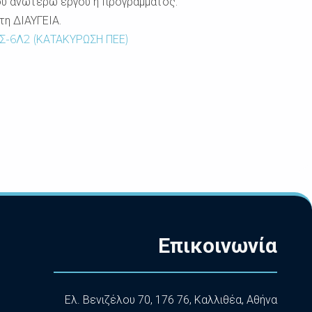
ου ανωτέρω έργου ή προγράμματος.
τη ΔΙΑΥΓΕΙΑ.
Σ-6Λ2 (ΚΑΤΑΚΥΡΩΣΗ ΠΕΕ)
Επικοινωνία
Ελ. Βενιζέλου 70, 176 76, Καλλιθέα, Αθήνα