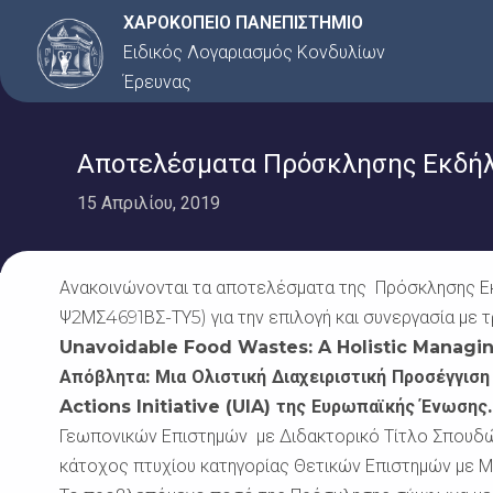
Μετάβαση
ΧΑΡΟΚΟΠΕΙΟ ΠΑΝΕΠΙΣΤΗΜΙΟ
στο
Ειδικός Λογαριασμός Κονδυλίων
περιεχόμενο
Έρευνας
Αποτελέσματα Πρόσκλησης Εκδήλω
15 Απριλίου, 2019
Ανακοινώνονται τα αποτελέσματα της Πρόσκλησης Εκ
Ψ2ΜΣ4691ΒΣ-ΤΥ5) για την επιλογή και συνεργασία με τ
Unavoidable Food Wastes: A Holistic Managi
Απόβλητα: Μια Ολιστική Διαχειριστική Προσέγγιση
Actions Initiative (UIA) της Ευρωπαϊκής Ένωσης
Γεωπονικών Επιστημών με Διδακτορικό Τίτλο Σπουδών,
κάτοχος πτυχίου κατηγορίας Θετικών Επιστημών με 