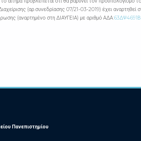
ο αίτημα προβλέπεται ότι θα βαρύνει τον προϋπολογισμό τ
χείρισης (αρ.συνεδρίασης 07/21-03-2019) έχει αναρτηθεί σ
ρωσης (αναρτημένο στη ΔΙΑΥΓΕΙΑ) με αριθμό ΑΔΑ:
63ΔΨ4691Β
είου Πανεπιστημίου