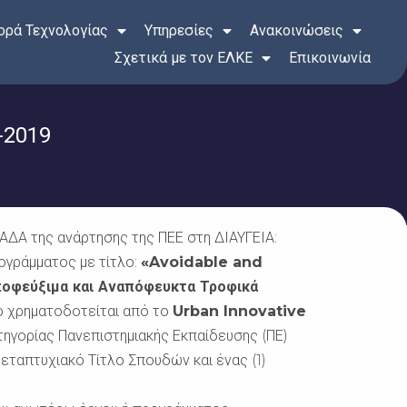
ρά Τεχνολογίας
Υπηρεσίες
Ανακοινώσεις
Σχετικά με τον ΕΛΚΕ
Επικοινωνία
-2019
ΔΑ της ανάρτησης της ΠΕΕ στη ΔΙΑΥΓΕΙΑ:
ρογράμματος με τίτλο:
«Avoidable and
οφεύξιμα και Αναπόφευκτα Τροφικά
ο χρηματοδοτείται από το
Urban Innovative
κατηγορίας Πανεπιστημιακής Εκπαίδευσης (ΠΕ)
εταπτυχιακό Τίτλο Σπουδών και ένας (1)