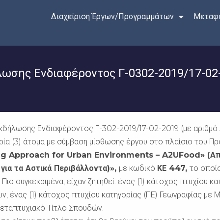
Διαχείριση Έργων/Προγραμμάτων
Μεταφο
σης Ενδιαφέροντος Γ-0302-2019/17-02
δήλωσης Ενδιαφέροντος Γ-302-2019/17-02-2019 (με αριθμό Α
ρία (3) άτομα με σύμβαση μίσθωσης έργου στο πλαίσιο του Π
ng Approach for Urban Environments –
A2UFood» (Απ
 για τα Αστικά Περιβάλλοντα)»,
με κωδικό
ΚΕ 447,
το οποί
.
Πιο συγκεκριμένα, είχαν ζητηθεί: ένας (1) κάτοχος πτυχίου 
 ένας (1) κάτοχος πτυχίου κατηγορίας (ΠΕ) Γεωγραφίας με Μ
Μεταπτυχιακό Τίτλο Σπουδών.