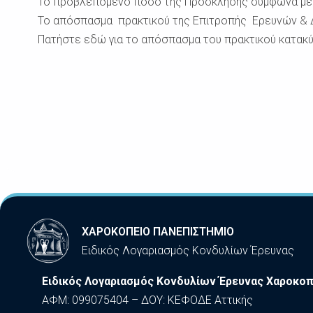
Το προβλεπόμενο ποσό της Πρόσκλησης σύμφωνα με τ
Το απόσπασμα πρακτικού της Επιτροπής Ερευνών & Δια
Πατήστε εδώ για το απόσπασμα του πρακτικού κατακύ
ΧΑΡΟΚΟΠΕΙΟ ΠΑΝΕΠΙΣΤΗΜΙΟ
Ειδικός Λογαριασμός Κονδυλίων Έρευνας
Ειδικός Λογαριασμός Κονδυλίων Έρευνας Χαροκοπ
ΑΦΜ: 099075404 – ΔΟΥ: ΚΕΦΟΔΕ Αττικής