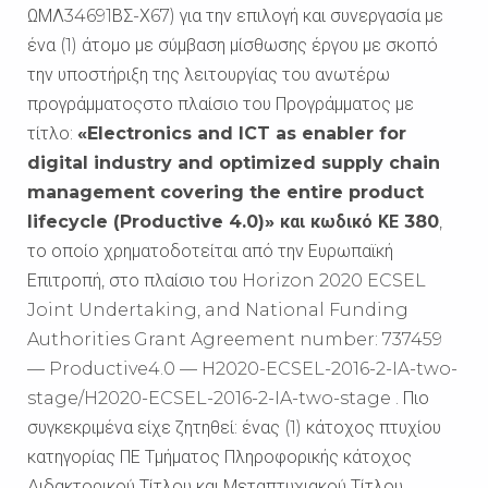
ΩΜΛ34691ΒΣ-Χ67) για την επιλογή και συνεργασία με
ένα (1) άτομο με σύμβαση μίσθωσης έργου με σκοπό
την υποστήριξη της λειτουργίας του ανωτέρω
προγράμματοςστο πλαίσιο του Προγράμματος με
τίτλο:
«Electronics and ICT as enabler for
digital industry and optimized supply chain
management covering the entire product
lifecycle (Productive 4.0)» και κωδικό ΚΕ 380
,
το οποίο χρηματοδοτείται από την Ευρωπαϊκή
Επιτροπή, στο πλαίσιο του Horizon 2020 ECSEL
Joint Undertaking, and National Funding
Authorities Grant Agreement number: 737459
— Productive4.0 — H2020-ECSEL-2016-2-IA-two-
stage/H2020-ECSEL-2016-2-IA-two-stage . Πιο
συγκεκριμένα είχε ζητηθεί: ένας (1) κάτοχος πτυχίου
κατηγορίας ΠΕ Τμήματος Πληροφορικής κάτοχος
Διδακτορικού Τίτλου και Μεταπτυχιακού Τίτλου