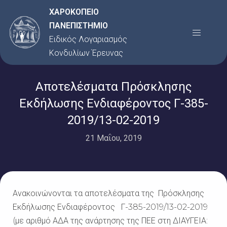
Μετάβαση
ΧΑΡΟΚΟΠΕΙΟ
στο
ΠΑΝΕΠΙΣΤΗΜΙΟ
Menu
περιεχόμενο
Ειδικός Λογαριασμός
Κονδυλίων Έρευνας
Αποτελέσματα Πρόσκλησης
Εκδήλωσης Ενδιαφέροντος Γ-385-
2019/13-02-2019
21 Μαΐου, 2019
Ανακοινώνονται τα αποτελέσματα της Πρόσκλησης
Εκδήλωσης Ενδιαφέροντος Γ-385-2019/13-02-2019
(με αριθμό ΑΔΑ της ανάρτησης της ΠΕΕ στη ΔΙΑΥΓΕΙΑ: