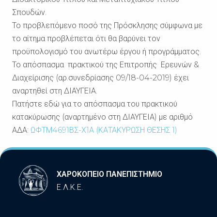
Σπουδών.
Το προβλεπόμενο ποσό της Πρόσκλησης σύμφωνα με
το αίτημα προβλέπεται ότι θα βαρύνει τον
προϋπολογισμό του ανωτέρω έργου ή προγράμματος.
Το απόσπασμα πρακτικού της Επιτροπής Ερευνών &
Διαχείρισης (αρ.συνεδρίασης 09/18-04-2019) έχει
αναρτηθεί στη ΔΙΑΥΓΕΙΑ.
Πατήστε εδώ για το απόσπασμα του πρακτικού
κατακύρωσης (αναρτημένο στη ΔΙΑΥΓΕΙΑ) με αριθμό
ΑΔΑ:
ΩΦΤΜ4691ΒΣ-Χ1Α (ΚΑΤΑΚΥΡΩΣΗ ΘΕΣΗΣ 1)
ΧΑΡΟΚΟΠΕΙΟ ΠΑΝΕΠΙΣΤΗΜΙΟ
Ε.Λ.Κ.Ε.