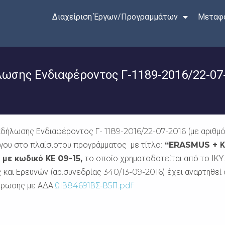
Διαχείριση Έργων/Προγραμμάτων
Μεταφο
σης Ενδιαφέροντος Γ-1189-2016/22-07
ήλωσης Ενδιαφέροντος Γ- 1189-2016/22-07-2016 (με αριθμό 
γου στο πλαίσιοτου προγράμματος με τίτλο:
“ERASMUS + ΚΑ
 με κωδικό ΚΕ 09-15,
το οποίο χρηματοδοτείται από το ΙΚΥ.
αι Ερευνών (αρ.συνεδρίας 340/13-09-2016) έχει αναρτηθεί 
ύρωσης με ΑΔΑ:
ΩΙΒ84691ΒΣ-Β5Π.pdf