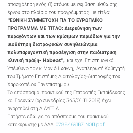
απασχόληση ενός (1) ατόμου με σύμβαση μίσθωσης
έργου στο πλαίσιο του προγράμματος με τίτλο:
“ΕΘΝΙΚΗ ΣΥΜΜΕΤΟΧΗ ΓΙΑ ΤΟ ΕΥΡΩΠΑΪΚΟ
ΠΡΟΓΡΑΜΜΑ ΜΕ ΤΙΤΛΟ: Διερεύνηση των
παραγόντων και των κρίσιμων περιόδων για την
υιοθέτηση διατροφικών συνηθειών:μια
πολυπαραγοντική προσέγγιση στην παιδιατρικη
κλινική πράξη- Habeat”,
και έχει Επιστημονικά
Υπέυθυνo τoν κ. Μανιό Ιωάννη, Αναπληρωτή Καθηγητή
του Τμήματς Επιστήμης Διαιτολογίας-Διατροφής του
Χαροκοπέιου Πανεπιστημίου.
Το απόσπασμα πρακτικού της Επιτροπής Εκπαίδευσης
και Ερευνών (αρ.συνεδρίας 345/01-11-2016) έχει
αναρτηθεί στη ΔΙΑΥΓΕΙΑ.
Πατήστε εδώ για το απόσπασμα του πρακτικού
κατακύρωσης με ΑΔΑ:
Ω7884691ΒΣ-Ν0Π.pdf