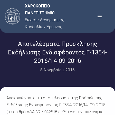
Μετάβαση
ΧΑΡΟΚΟΠΕΙΟ
στο
ΠΑΝΕΠΙΣΤΗΜΙΟ
Menu
περιεχόμενο
Ειδικός Λογαριασμός
Κονδυλίων Έρευνας
Αποτελέσματα Πρόσκλησης
Εκδήλωσης Ενδιαφέροντος Γ-1354-
2016/14-09-2016
8 Νοεμβρίου, 2016
Ανακοινώνονται τα αποτελέσματα της Πρόσκλησης
Εκδήλωσης Ενδιαφέροντος Γ-1354-2016/14-09-2016
(με αριθμό ΑΔΑ: 7Σ7Ζ4691ΒΣ-Ζ51) για την επιλογή και