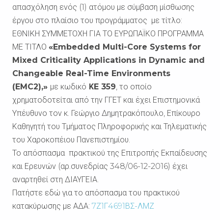
απασχόληση ενός (1) ατόμου με σύμβαση μίσθωσης
έργου στο πλαίσιο του προγράμματος με τίτλο:
ΕΘΝΙΚΗ ΣΥΜΜΕΤΟΧΗ ΓΙΑ ΤΟ ΕΥΡΩΠΑΪΚΟ ΠΡΟΓΡΑΜΜΑ
ΜΕ ΤΙΤΛΟ
«Embedded Multi-Core Systems for
Mixed Criticality Applications in Dynamic and
Changeable Real-Time Environments
(EMC2),»
με κωδικό
Κ
E 359
, το οποίο
χρηματοδοτείται από την ΓΓΕΤ και έχει Επιστημονικά
Υπέυθυνο τον κ. Γεώργιο Δημητρακόπουλο, Επίκουρο
Καθηγητή του Τμήματος Πληροφορικής και Τηλεματικής
του Χαροκοπέιου Πανεπιστημίου.
Το απόσπασμα πρακτικού της Επιτροπής Εκπαίδευσης
και Ερευνών (αρ.συνεδρίας 348/06-12-2016) έχει
αναρτηθεί στη ΔΙΑΥΓΕΙΑ.
Πατήστε εδώ για το απόσπασμα του πρακτικού
κατακύρωσης με ΑΔΑ:
7Ζ1Γ4691ΒΣ-ΛΜΖ