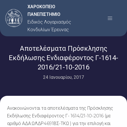
Μετάβαση
ΧΑΡΟΚΟΠΕΙΟ
στο
ΠΑΝΕΠΙΣΤΗΜΙΟ
Menu
περιεχόμενο
Ειδικός Λογαριασμός
Κονδυλίων Έρευνας
Αποτελέσματα Πρόσκλησης
Εκδήλωσης Ενδιαφέροντος Γ-1614-
2016/21-10-2016
24 Ιανουαρίου, 2017
Ανακοινώνονται τα αποτελέσματα της Πρόσκλησης
Εκδήλωσης Ενδιαφέροντος Γ- 1614/21-10-2016 (με
αριθμό ΑΔΑ:ΩΛΔΡ4691ΒΣ-ΤΚΩ ) για την επιλογή και