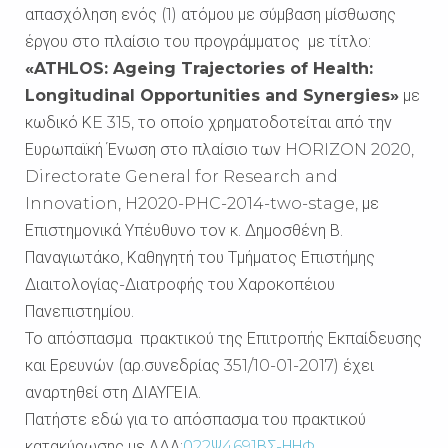
απασχόληση ενός (1) ατόμου με σύμβαση μίσθωσης
έργου στο πλαίσιο του προγράμματος με τίτλο:
«ATHLOS: Ageing Trajectories of Health:
Longitudinal Opportunities and Synergies»
με
κωδικό ΚE 315, το οποίο χρηματοδοτείται από την
Ευρωπαϊκή Ένωση στο πλαίσιο των HORIZON 2020,
Directorate General for Research and
Innovation, H2020-PHC-2014-two-stage, με
Επιστημονικά Υπέυθυνο τον κ. Δημοσθένη Β.
Παναγιωτάκο, Καθηγητή του Τμήματος Επιστήμης
Διαιτολογίας-Διατροφής του Χαροκοπέιου
Πανεπιστημίου.
Το απόσπασμα πρακτικού της Επιτροπής Εκπαίδευσης
και Ερευνών (αρ.συνεδρίας 351/10-01-2017) έχει
αναρτηθεί στη ΔΙΑΥΓΕΙΑ.
Πατήστε εδώ για το απόσπασμα του πρακτικού
κατακύρωσης με ΑΔΑ:
Ω22Ψ4691ΒΣ-ΗΗΦ