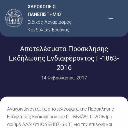
Μετάβαση
ΧΑΡΟΚΟΠΕΙΟ
στο
ΠΑΝΕΠΙΣΤΗΜΙΟ
Menu
περιεχόμενο
Ειδικός Λογαριασμός
Κονδυλίων Έρευνας
Αποτελέσματα Πρόσκλησης
Εκδήλωσης Ενδιαφέροντος Γ-1863-
2016
14 Φεβρουαρίου, 2017
Ανακοινώνονται τα αποτελέσματα της Πρόσκλησης
Εκδήλωσης Ενδιαφέροντος Γ- 1863/29-11-2016 (με
αριθμό ΑΔΑ: 6ΥΗΘ4691ΒΣ-4ΚΒ ) για την επιλογή και