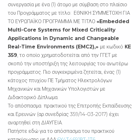
συνεργασία με ένα (1) άτομο με σύμβαση στο πλαίσιο
του Προγράμματος με τίτλο: ΕΘΝΙΚΗ ΣΥΜΜΕΤΟΧΗ ΓΙΑ
ΤΟ ΕΥΡΩΠΑΪΚΟ ΠΡΟΓΡΑΜΜΑ ΜΕ ΤΙΤΛΟ
«Embedded
Multi-Core Systems for Mixed Criticality
Applications in Dynamic and Changeable
Real-Time Environments (EMC2),»
με κωδικό
Κ
E
359
, το οποίο χρηματοδοτείται από την ΓΓΕΤ με
σκοπό την υποστήριξη της λειτουργίας του ανωτέρω
προγράμματος. Πιο συγκεκριμένα ζητείται, ένας (1)
κάτοχος πτυχίου ΠΕ Τμήματος Ηλεκτρολόγων
Μηχανικών και Μηχανικών Υπολογιστών με
Διδακτορικό Δίπλωμα.
Το απόσπασμα πρακτικού της Επιτροπής Εκπαίδευσης
και Ερευνών (αρ.συνεδρίας 359/14-03-2017) έχει
αναρτηθεί στη ΔΙΑΥΓΕΙΑ.
Πατήστε εδώ για το απόσπασμα του πρακτικού
κατακύρωσης με ΑΔΑ:
6Υ4Σ4691ΒΣ-1Τ6