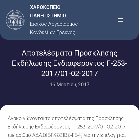
Μετάβαση
ΧΑΡΟΚΟΠΕΙΟ
στο
ΠΑΝΕΠΙΣΤΗΜΙΟ
Menu
περιεχόμενο
Ειδικός Λογαριασμός
Κονδυλίων Έρευνας
Αποτελέσματα Πρόσκλησης
Εκδήλωσης Ενδιαφέροντος Γ-253-
2017/01-02-2017
16 Μαρτίου, 2017
Ανακοινώνονται τα αποτελέσματα της Πρόσκλησης
Εκδήλωσης Ενδιαφέροντος Γ- 253-2017/01-02-2017
(με αριθμό ΑΔΑ:ΩΙ8Γ4691ΒΣ-Γ84) για την επιλογή και