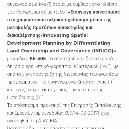
συνεργασία με ένα (1) άτομο με σύμβαση στο πλαίσιο
του Προγράμματος με τίτλο:
«Εισαγωγή καινοτομίας
στο χωρικό-αναπτυξιακό σχεδιασμό μέσω της
μεταβολής προτύπων γαιοκτησίας και
διακυβέρνησης-Innovating Spatial
Development Planning by Differentiating
Land Ownership and Governance (INDIGO)
»
με κωδικό
Κ
E 305
, το οποίο χρηματοδοτείται από
δημόσιο ερευνητικό φορέα του εξωτερικού (IWT), με
σκοπό την υποστήριξη της λειτουργίας του ανωτέρω
προγράμματος. Πιο συγκεκριμένα, ζητείται: ένας (1)
κάτοχος πτυχίου κατηγορίας Πανεπιστημιακής
Εκπαίδευσης (ΠΕ).
Το απόσπασμα πρακτικού της Επιτροπής Εκπαίδευσης
και Ερευνών (αρ.συνεδρίας 359/14-03-2017) έχει
αναρτηθεί στη ΔΙΑΥΓΕΙΑ.
Πατήστε εδώ για το απόσπασμα του πρακτικού