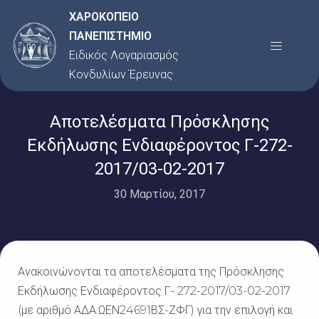
Μετάβαση
ΧΑΡΟΚΟΠΕΙΟ
στο
ΠΑΝΕΠΙΣΤΗΜΙΟ
Menu
περιεχόμενο
Ειδικός Λογαριασμός
Κονδυλίων Έρευνας
Αποτελέσματα Πρόσκλησης
Εκδήλωσης Ενδιαφέροντος Γ-272-
2017/03-02-2017
30 Μαρτίου, 2017
Ανακοινώνονται τα αποτελέσματα της Πρόσκλησης
Εκδήλωσης Ενδιαφέροντος Γ- 272-2017/03-02-2017
(με αριθμό ΑΔΑ:ΩΕΝ24691ΒΣ-ΖΦΓ) για την επιλογή και