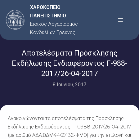
Μετάβαση
ΧΑΡΟΚΟΠΕΙΟ
στο
ΠΑΝΕΠΙΣΤΗΜΙΟ
Menu
περιεχόμενο
Ειδικός Λογαριασμός
Κονδυλίων Έρευνας
Αποτελέσματα Πρόσκλησης
Εκδήλωσης Ενδιαφέροντος Γ-988-
2017/26-04-2017
8 Ιουνίου, 2017
Ανακοινώνονται τα αποτελέσματα της Πρόσκλησης
Εκδήλωσης Ενδιαφέροντος Γ- 0988-2017/26-04-2017
(με αριθμό ΑΔΑ:ΩΔΜ44691ΒΣ-ΦΜΟ) για την επιλογή και