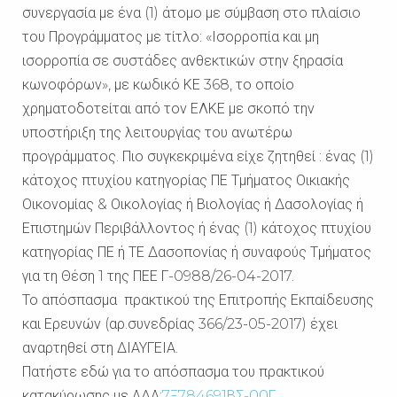
συνεργασία με ένα (1) άτομο με σύμβαση στο πλαίσιο
του Προγράμματος με τίτλο: «Ισορροπία και μη
ισορροπία σε συστάδες ανθεκτικών στην ξηρασία
κωνοφόρων», με κωδικό ΚΕ 368, το οποίο
χρηματοδοτείται από τον ΕΛΚΕ με σκοπό την
υποστήριξη της λειτουργίας του ανωτέρω
προγράμματος. Πιο συγκεκριμένα είχε ζητηθεί : ένας (1)
κάτοχος πτυχίου κατηγορίας ΠΕ Τμήματος Οικιακής
Οικονομίας & Οικολογίας ή Βιολογίας ή Δασολογίας ή
Επιστημών Περιβάλλοντος ή ένας (1) κάτοχος πτυχίου
κατηγορίας ΠΕ ή ΤΕ Δασοπονίας ή συναφούς Τμήματος
για τη Θέση 1 της ΠΕΕ Γ-0988/26-04-2017.
Το απόσπασμα πρακτικού της Επιτροπής Εκπαίδευσης
και Ερευνών (αρ.συνεδρίας 366/23-05-2017) έχει
αναρτηθεί στη ΔΙΑΥΓΕΙΑ.
Πατήστε εδώ για το απόσπασμα του πρακτικού
κατακύρωσης με ΑΔΑ:
7Ξ784691ΒΣ-ΟΟΓ