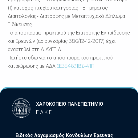
(1) κάτοχος πτυχίου κατηγορίας ΠΕ Τμήματος
Διαιτολογίας- Διατροφής με Μεταπτυχιακό Δίπλωμα
Ειδίκευσης.
Το απόσπασμα πρακτικού της Επιτροπής Εκπαίδευσης
και Ερευνών (αρ.συνεδρίας 386/12-12-2017) έχει
αναρτηθεί στη ΔΙΑΥΓΕΙΑ.
Πατήστε εδώ για το απόσπασμα του πρακτικού
κατακύρωσης με ΑΔΑ:
6Ε354691ΒΣ-41Π
ΧΑΡΟΚΟΠΕΙΟ ΠΑΝΕΠΙΣΤΗΜΙΟ
Ε.Λ.Κ.Ε.
Ειδικός Λογαριασμός Κονδυλίων Έρευνας