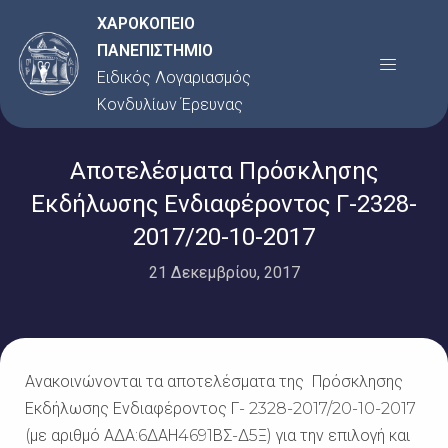
Μετάβαση
ΧΑΡΟΚΟΠΕΙΟ
στο
ΠΑΝΕΠΙΣΤΗΜΙΟ
Menu
περιεχόμενο
Ειδικός Λογαριασμός
Κονδυλίων Έρευνας
Αποτελέσματα Πρόσκλησης
Εκδήλωσης Ενδιαφέροντος Γ-2328-
2017/20-10-2017
21 Δεκεμβρίου, 2017
Ανακοινώνονται τα αποτελέσματα της Πρόσκλησης
Εκδήλωσης Ενδιαφέροντος Γ- 2328-2017/20-10-2017
(με αριθμό ΑΔΑ:6ΔΑΗ4691ΒΣ-Δ5Ξ) για την επιλογή και