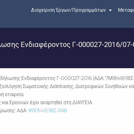
Διαχείριση Έργων/Προγραμμάτων
Μεταφο
ωσης Ενδιαφέροντος Γ-000027-2016/07-
δήλωσης Ενδιαφέροντος Γ-000027-2016 (ΑΔΑ: 7ΜΙ84691ΒΣ-Φ6
“Αξιολόγηση Σωματιοκής Διάπλασης, Διατροφικών Συνηθειών κ
ή εταιρεία.
και Ερευνών έχει αναρτηθεί στη ΔΙΑΥΓΕΙΑ.
ύρωσης: ΑΔΑ:
ΨΘΓΛ4691ΒΣ-ΘΑΒ