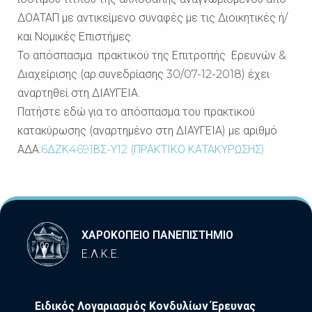
ΔΟΑΤΑΠ με αντικείμενο συναφές με τις Διοικητικές ή/
και Νομικές Επιστήμες.
Το απόσπασμα πρακτικού της Επιτροπής Ερευνών &
Διαχείρισης (αρ.συνεδρίασης 30/07-12-2018) έχει
αναρτηθεί στη ΔΙΑΥΓΕΙΑ.
Πατήστε εδώ για το απόσπασμα του πρακτικού
κατακύρωσης (αναρτημένο στη ΔΙΑΥΓΕΙΑ) με αριθμό
ΑΔΑ:
6ΔΖΚ4691ΒΣ-Υ12 (ΠΡΑΚΤΙΚΟ ΚΑΤΑΚΥΡΩΣΗΣ)
ΧΑΡΟΚΟΠΕΙΟ ΠΑΝΕΠΙΣΤΗΜΙΟ
Ε.Λ.Κ.Ε.
Ειδικός Λογαριασμός Κονδυλίων Έρευνας