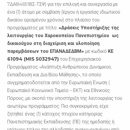
7ΔΑ84691ΒΣ-ΤΣΨ) για την επιλογή και συνεργασία με
ένα (1) άτομο με σύμβαση (έργου ή εργασίας ιδιωτικού
δικαίου ορισμένου χρόνου) στο πλαίσιο του
προγράμματος με τίτλο:
«Δράσεις Υποστήριξης της
λειτουργίας του Χαροκοπείου Πανεπιστημίου ως
δικαιούχου στη διαχείριση και υλοποίηση
παρεμβάσεων του ΕΠΑΝΑΔΕΔΒΜ»
με κωδικό
ΚΕ
61094 (
MIS
5032947)
του Επιχειρησιακού
Προγράμματος «Ανάπτυξη Ανθρώπινου Δυναμικού,
Εκπαίδευση και Δια Βίου Μάθησης», το οποίο
συγχρηματοδοτείται από την Ευρωπαϊκή Ένωση (
Ευρωπαϊκό Κοινωνικό Ταμείο – ΕΚΤ) και Εθνικούς
Πόρους, με σκοπό την υποστήριξη της λειτουργίας του
ανωτέρω προγράμματος. Πιο συγκεκριμένα, είχε
ζητηθεί: ένας (1) κάτοχος πτυχίου κατηγορίας
Πανεπιστημιακής Εκπαίδευσης (ΠΕ) της ημεδαπής ή
ισότιμου τίτλου της αλλοδαπής αναγνωρισμένου από