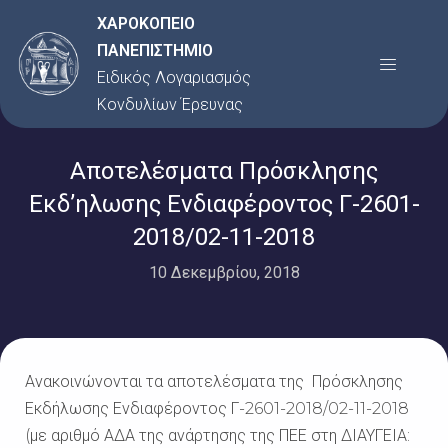
Μετάβαση
ΧΑΡΟΚΟΠΕΙΟ
στο
ΠΑΝΕΠΙΣΤΗΜΙΟ
Menu
περιεχόμενο
Ειδικός Λογαριασμός
Κονδυλίων Έρευνας
Αποτελέσματα Πρόσκλησης
Εκδ’ηλωσης Ενδιαφέροντος Γ-2601-
2018/02-11-2018
10 Δεκεμβρίου, 2018
Ανακοινώνονται τα αποτελέσματα της Πρόσκλησης
Εκδήλωσης Ενδιαφέροντος Γ-2601-2018/02-11-2018
(με αριθμό ΑΔΑ της ανάρτησης της ΠΕΕ στη ΔΙΑΥΓΕΙΑ: