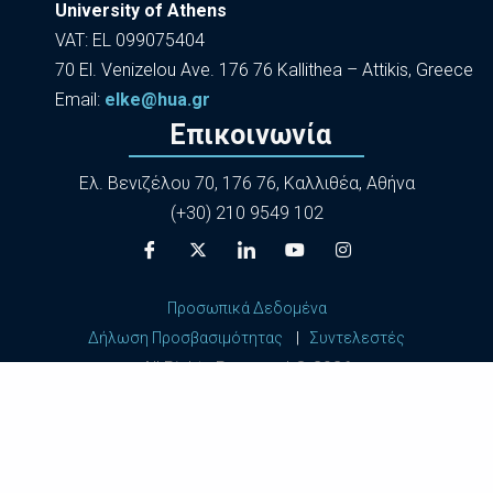
University of Athens
VAT: EL 099075404
70 El. Venizelou Ave. 176 76 Kallithea – Attikis, Greece
Εmail:
elke@hua.gr
Επικοινωνία
Ελ. Βενιζέλου 70, 176 76, Καλλιθέα, Αθήνα
(+30) 210 9549 102
Προσωπικά Δεδομένα
Δήλωση Προσβασιμότητας
|
Συντελεστές
All Rights Reserved ©
2026
Harokopio University of Athens