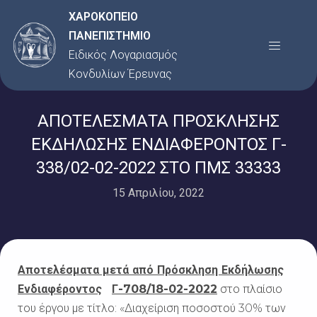
Μετάβαση
ΧΑΡΟΚΟΠΕΙΟ
στο
ΠΑΝΕΠΙΣΤΗΜΙΟ
Menu
περιεχόμενο
Ειδικός Λογαριασμός
Κονδυλίων Έρευνας
ΑΠΟΤΕΛΕΣΜΑΤΑ ΠΡΟΣΚΛΗΣΗΣ
ΕΚΔΗΛΩΣΗΣ ΕΝΔΙΑΦΕΡΟΝΤΟΣ Γ-
338/02-02-2022 ΣΤΟ ΠΜΣ 33333
15 Απριλίου, 2022
Αποτελέσματα μετά από Πρόσκληση Εκδήλωσης
Ενδιαφέροντος
Γ-708/18-02-2022
στο πλαίσιο
του έργου με τίτλο:
«
Διαχείριση ποσοστού 30% των