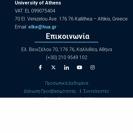
University of Athens
VAT: EL 099075404
70 El. Venizelou Ave. 176 76 Kallithea – Attikis, Greece
Εmail:
elke@hua.gr
Επικοινωνία
Ελ. Βενιζέλου 70, 176 76, Καλλιθέα, Αθήνα
(+30) 210 9549 102
Προσωπικά Δεδομένα
Δήλωση Προσβασιμότητας
|
Συντελεστές
All Rights Reserved ©
2026
Harokopio University of Athens