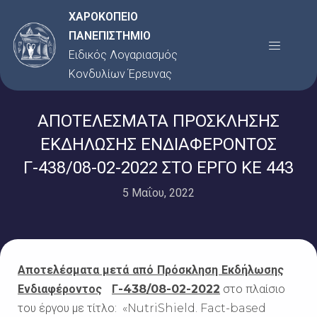
Μετάβαση
ΧΑΡΟΚΟΠΕΙΟ
στο
ΠΑΝΕΠΙΣΤΗΜΙΟ
Menu
περιεχόμενο
Ειδικός Λογαριασμός
Κονδυλίων Έρευνας
ΑΠΟΤΕΛΕΣΜΑΤΑ ΠΡΟΣΚΛΗΣΗΣ
ΕΚΔΗΛΩΣΗΣ ΕΝΔΙΑΦΕΡΟΝΤΟΣ
Γ-438/08-02-2022 ΣΤΟ ΕΡΓΟ ΚΕ 443
5 Μαΐου, 2022
Αποτελέσματα μετά από Πρόσκληση Εκδήλωσης
Ενδιαφέροντος
Γ-438/08-02-2022
στο πλαίσιο
του έργου με τίτλο:
«NutriShield. Fact-based