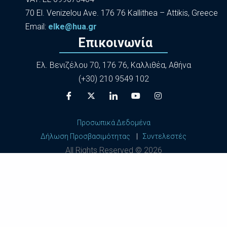
70 El. Venizelou Ave. 176 76 Kallithea – Attikis, Greece
Εmail:
elke@hua.gr
Επικοινωνία
Ελ. Βενιζέλου 70, 176 76, Καλλιθέα, Αθήνα
(+30) 210 9549 102
Προσωπικά Δεδομένα
Δήλωση Προσβασιμότητας
|
Συντελεστές
All Rights Reserved ©
2026
Harokopio University of Athens