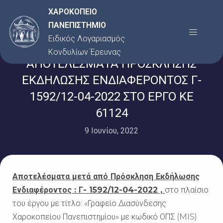
Μετάβαση
ΧΑΡΟΚΟΠΕΙΟ
στο
ΠΑΝΕΠΙΣΤΗΜΙΟ
Menu
περιεχόμενο
Ειδικός Λογαριασμός
Κονδυλίων Έρευνας
ΑΠΟΤΕΛΕΣΜΑΤΑ ΠΡΟΣΚΛΗΣΗΣ
ΕΚΔΗΛΩΣΗΣ ΕΝΔΙΑΦΕΡΟΝΤΟΣ Γ-
1592/12-04-2022 ΣΤΟ ΕΡΓΟ ΚΕ
61124
9 Ιουνίου, 2022
Αποτελέσματα μετά από Πρόσκληση Εκδήλωσης
Ενδιαφέροντος :
Γ- 1592/12-04-2022 ,
στο πλαίσιο
του έργου με τίτλο:
«Γραφείο Διασύνδεσης
Χαροκοπείου Πανεπιστημίου» με κωδικό ΟΠΣ (MIS)