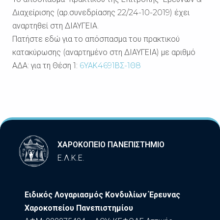
Διαχείρισης (αρ.συνεδρίασης 22/24-10-2019) έχει
αναρτηθεί στη ΔΙΑΥΓΕΙΑ.
Πατήστε εδώ για το απόσπασμα του πρακτικού
κατακύρωσης (αναρτημένο στη ΔΙΑΥΓΕΙΑ) με αριθμό
ΑΔΑ: για τη Θέση 1:
6ΥΑΚ4691ΒΣ-1Θ8
ΧΑΡΟΚΟΠΕΙΟ ΠΑΝΕΠΙΣΤΗΜΙΟ
Ε.Λ.Κ.Ε.
Ειδικός Λογαριασμός Κονδυλίων Έρευνας
Χαροκοπείου Πανεπιστημίου