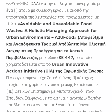
63ΡΥ4691ΒΣ-ΟΛΛ) για την επιλογή και συνεργασία με
ένα (1) άτομο με σύμβαση έργου με σκοπό την
υποστήριξη της λειτουργίας του προγράμματος με
τίτλο:
«Avoidable and Unavoidable Food
Wastes: A Holistic Managing Approach for
Urban Environments – A2UFood» (Αποφεύξιμα
και Αναπόφευκτα Τροφικά Απόβλητα: Μια Ολιστική
Διαχειριστική Προσέγγιση για τα Αστικά
Περιβάλλοντα)»,
με κωδικό
ΚΕ 447,
το οποίο
χρηματοδοτείται από το
Urban Innovative
Actions Initiative (UIA) της Ευρωπαϊκής Ένωσης
Πιο συγκεκριμένα είχε ζητηθεί: ένας (1) κάτοχος
πτυχίου κατηγορίας Πανεπιστημιακής Εκπαίδευσης
(ΠΕ) Θετικών Επιστημών με Μεταπτυχιακό Τίτλο
Σπουδών. Σύμφωνα με το αίτημα, η ανωτέρω δαπάνη
προβλέπεται στον προϋπολογισμό του έργου.
Το απόσπασμα πρακτικού της Επιτροπής Ερευνών &