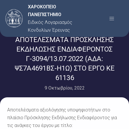
Μετάβαση
ΧΑΡΟΚΟΠΕΙΟ
στο
ΠΑΝΕΠΙΣΤΗΜΙΟ
Menu
περιεχόμενο
Ειδικός Λογαριασμός
Κονδυλίων Έρευνας
ΑΠΟΤΕΛΕΣΜΑΤΑ ΠΡΟΣΚΛΗΣΗΣ
ΕΚΔΗΛΩΣΗΣ ΕΝΔΙΑΦΕΡΟΝΤΟΣ
Γ-3094/13.07.2022 (ΑΔΑ:
ΨΣ7Α4691ΒΣ-Η1Ω) ΣΤΟ ΕΡΓΟ ΚΕ
61136
9 Οκτωβρίου, 2022
Αποτελέσματα αξιολόγησης υποψηφιοτήτων στο
πλαίσιο Πρόσκλησης Εκδήλωσης Ενδιαφέροντος για
τις ανάγκες του έργου με τίτλο: