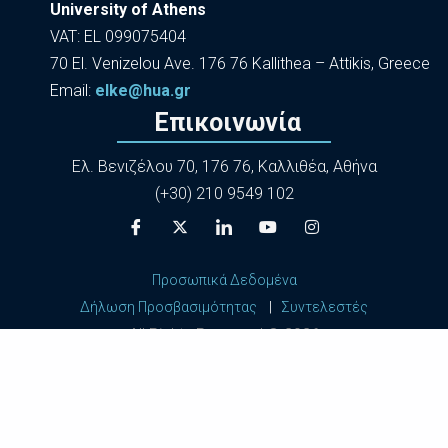
University of Athens
VAT: EL 099075404
70 El. Venizelou Ave. 176 76 Kallithea – Attikis, Greece
Εmail:
elke@hua.gr
Επικοινωνία
Ελ. Βενιζέλου 70, 176 76, Καλλιθέα, Αθήνα
(+30) 210 9549 102
Προσωπικά Δεδομένα
Δήλωση Προσβασιμότητας
|
Συντελεστές
All Rights Reserved ©
2026
Harokopio University of Athens