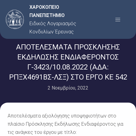
Μετάβαση
ΧΑΡΟΚΟΠΕΙΟ
στο
ΠΑΝΕΠΙΣΤΗΜΙΟ
Menu
περιεχόμενο
Ειδικός Λογαριασμός
Κονδυλίων Έρευνας
ΑΠΟΤΕΛΕΣΜΑΤΑ ΠΡΟΣΚΛΗΣΗΣ
ΕΚΔΗΛΩΣΗΣ ΕΝΔΙΑΦΕΡΟΝΤΟΣ
Γ-3423/10.08.2022 (ΑΔΑ:
ΡΠΞΧ4691ΒΣ-ΛΣΞ) ΣΤΟ ΕΡΓΟ ΚΕ 542
2 Νοεμβρίου, 2022
Αποτελέσματα αξιολόγησης υποψηφιοτήτων στο
πλαίσιο Πρόσκλησης Εκδήλωσης Ενδιαφέροντος για
τις ανάγκες του έργου με τίτλο: