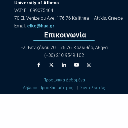
University of Athens
VAT: EL 099075404
70 El. Venizelou Ave. 176 76 Kallithea – Attikis, Greece
Εmail:
elke@hua.gr
Επικοινωνία
Ελ. Βενιζέλου 70, 176 76, Καλλιθέα, Αθήνα
(+30) 210 9549 102
Προσωπικά Δεδομένα
Δήλωση Προσβασιμότητας
|
Συντελεστές
All Rights Reserved ©
2026
Harokopio University of Athens