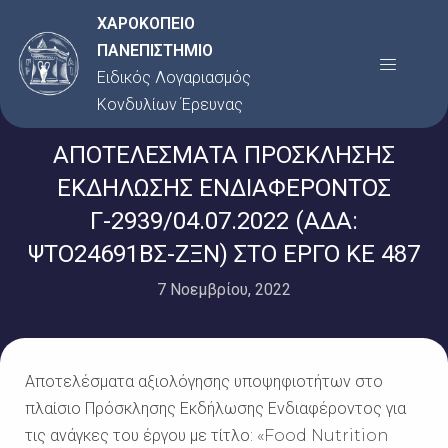
Μετάβαση
ΧΑΡΟΚΟΠΕΙΟ
στο
ΠΑΝΕΠΙΣΤΗΜΙΟ
Menu
περιεχόμενο
Ειδικός Λογαριασμός
Κονδυλίων Έρευνας
ΑΠΟΤΕΛΕΣΜΑΤΑ ΠΡΟΣΚΛΗΣΗΣ
ΕΚΔΗΛΩΣΗΣ ΕΝΔΙΑΦΕΡΟΝΤΟΣ
Γ-2939/04.07.2022 (ΑΔΑ:
ΨΤΟ24691ΒΣ-ΖΞΝ) ΣΤΟ ΕΡΓΟ ΚΕ 487
7 Νοεμβρίου, 2022
Αποτελέσματα αξιολόγησης υποψηφιοτήτων στο
πλαίσιο Πρόσκλησης Εκδήλωσης Ενδιαφέροντος για
τις ανάγκες του έργου με τίτλο: «Food Nutrition