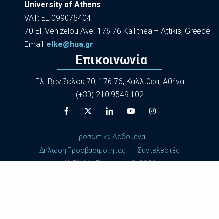
University of Athens
VAT: EL 099075404
70 El. Venizelou Ave. 176 76 Kallithea – Attikis, Greece
Εmail:
elke@hua.gr
Επικοινωνία
Ελ. Βενιζέλου 70, 176 76, Καλλιθέα, Αθήνα
(+30) 210 9549 102
Προσωπικά Δεδομένα
Δήλωση Προσβασιμότητας
|
Συντελεστές
All Rights Reserved ©
2026
Harokopio University of Athens