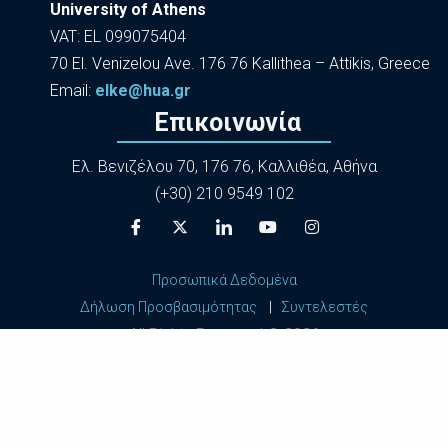
University of Athens
VAT: EL 099075404
70 El. Venizelou Ave. 176 76 Kallithea – Attikis, Greece
Εmail:
elke@hua.gr
Επικοινωνία
Ελ. Βενιζέλου 70, 176 76, Καλλιθέα, Αθήνα
(+30) 210 9549 102
Προσωπικά Δεδομένα
Δήλωση Προσβασιμότητας
|
Συντελεστές
All Rights Reserved ©
2026
Harokopio University of Athens