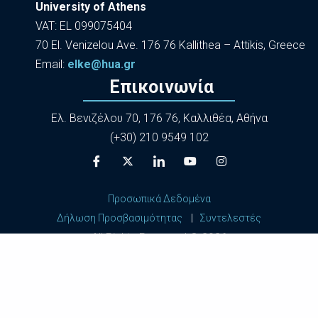
University of Athens
VAT: EL 099075404
70 El. Venizelou Ave. 176 76 Kallithea – Attikis, Greece
Εmail:
elke@hua.gr
Επικοινωνία
Ελ. Βενιζέλου 70, 176 76, Καλλιθέα, Αθήνα
(+30) 210 9549 102
Προσωπικά Δεδομένα
Δήλωση Προσβασιμότητας
|
Συντελεστές
All Rights Reserved ©
2026
Harokopio University of Athens