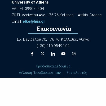
University of Athens
VAT: EL 099075404
70 El. Venizelou Ave. 176 76 Kallithea – Attikis, Greece
Εmail:
elke@hua.gr
Επικοινωνία
Ελ. Βενιζέλου 70, 176 76, Καλλιθέα, Αθήνα
(+30) 210 9549 102
Προσωπικά Δεδομένα
Δήλωση Προσβασιμότητας
|
Συντελεστές
All Rights Reserved ©
2026
Harokopio University of Athens