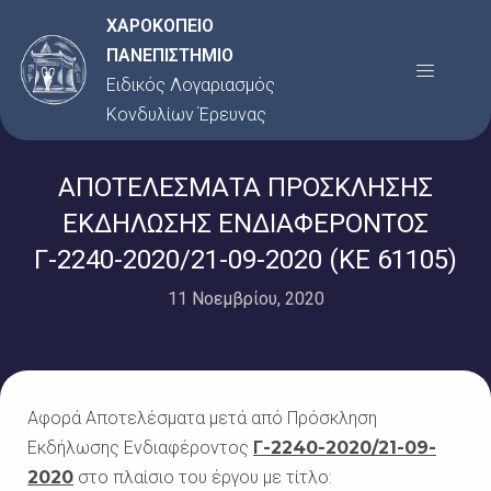
Μετάβαση
ΧΑΡΟΚΟΠΕΙΟ
στο
ΠΑΝΕΠΙΣΤΗΜΙΟ
Menu
περιεχόμενο
Ειδικός Λογαριασμός
Κονδυλίων Έρευνας
ΑΠΟΤΕΛΕΣΜΑΤΑ ΠΡΟΣΚΛΗΣΗΣ
ΕΚΔΗΛΩΣΗΣ ΕΝΔΙΑΦΕΡΟΝΤΟΣ
Γ-2240-2020/21-09-2020 (KE 61105)
11 Νοεμβρίου, 2020
Αφορά Αποτελέσματα μετά από Πρόσκληση
Εκδήλωσης Ενδιαφέροντος
Γ-2240-2020/21-09-
2020
στο πλαίσιο του έργου με τίτλο: