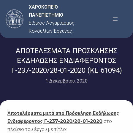
Μετάβαση
ΧΑΡΟΚΟΠΕΙΟ
στο
ΠΑΝΕΠΙΣΤΗΜΙΟ
Menu
περιεχόμενο
Ειδικός Λογαριασμός
Κονδυλίων Έρευνας
ΑΠΟΤΕΛΕΣΜΑΤΑ ΠΡΟΣΚΛΗΣΗΣ
ΕΚΔΗΛΩΣΗΣ ΕΝΔΙΑΦΕΡΟΝΤΟΣ
Γ-237-2020/28-01-2020 (KE 61094)
1 Δεκεμβρίου, 2020
Αποτελέσματα μετά από Πρόσκληση Εκδήλωσης
Ενδιαφέροντος
Γ-237-2020/28-01-2020
στο
πλαίσιο του έργου με τίτλο: