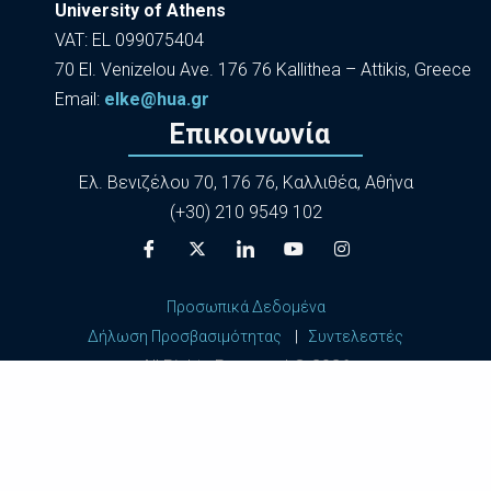
University of Athens
VAT: EL 099075404
70 El. Venizelou Ave. 176 76 Kallithea – Attikis, Greece
Εmail:
elke@hua.gr
Επικοινωνία
Ελ. Βενιζέλου 70, 176 76, Καλλιθέα, Αθήνα
(+30) 210 9549 102
Προσωπικά Δεδομένα
Δήλωση Προσβασιμότητας
|
Συντελεστές
All Rights Reserved ©
2026
Harokopio University of Athens