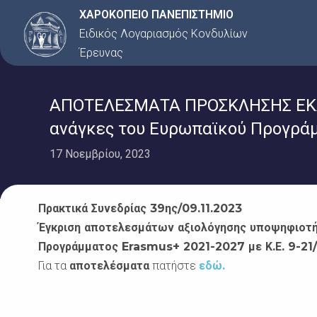
Μετάβαση
ΧΑΡΟΚΟΠΕΙΟ ΠΑΝΕΠΙΣΤΗΜΙΟ
στο
Ειδικός Λογαριασμός Κονδυλίων
περιεχόμενο
Έρευνας
ΑΠΟΤΕΛΕΣΜΑΤΑ ΠΡΟΣΚΛΗΣΗΣ ΕΚΔΗ
ανάγκες του Ευρωπαϊκού Προγράμμ
17 Νοεμβρίου, 2023
Πρακτικά Συνεδρίας 39ης/09.11.2023
Έγκριση αποτελεσμάτων αξιολόγησης υποψηφιοτ
Προγράμματος
Erasmus
+ 2021-2027
με Κ.Ε. 9-21
Για τα
αποτελέσματα
πατήστε
εδώ.