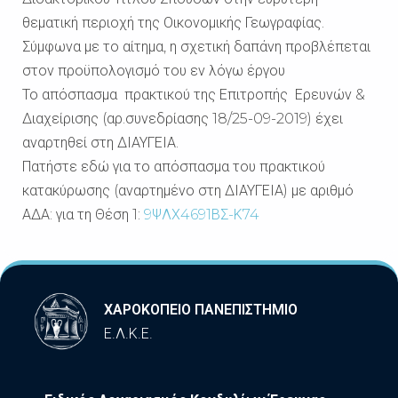
θεματική περιοχή της Οικονομικής Γεωγραφίας.
Σύμφωνα με το αίτημα, η σχετική δαπάνη προβλέπεται
στον προϋπολογισμό του εν λόγω έργου
Το απόσπασμα πρακτικού της Επιτροπής Ερευνών &
Διαχείρισης (αρ.συνεδρίασης 18/25-09-2019) έχει
αναρτηθεί στη ΔΙΑΥΓΕΙΑ.
Πατήστε εδώ για το απόσπασμα του πρακτικού
κατακύρωσης (αναρτημένο στη ΔΙΑΥΓΕΙΑ) με αριθμό
ΑΔΑ: για τη Θέση 1:
9ΨΛΧ4691ΒΣ-Κ74
ΧΑΡΟΚΟΠΕΙΟ ΠΑΝΕΠΙΣΤΗΜΙΟ
Ε.Λ.Κ.Ε.