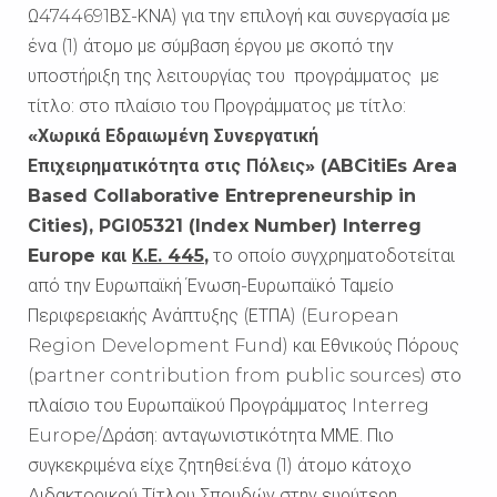
Ω4744691ΒΣ-ΚΝΑ) για την επιλογή και συνεργασία με
ένα (1) άτομο με σύμβαση έργου με σκοπό την
υποστήριξη της λειτουργίας του προγράμματος με
τίτλο: στο πλαίσιο του Προγράμματος με τίτλο:
«Χωρικά Εδραιωμένη Συνεργατική
Επιχειρηματικότητα στις Πόλεις» (ABCitiEs Area
Based Collaborative Entrepreneurship in
Cities), PGI05321 (Index Number) Interreg
Europe και
Κ.Ε. 445
,
το οποίο συγχρηματοδοτείται
από την Ευρωπαϊκή Ένωση-Ευρωπαϊκό Ταμείο
Περιφερειακής Ανάπτυξης (ΕΤΠΑ) (European
Region Development Fund) και Εθνικούς Πόρους
(partner contribution from public sources) στο
πλαίσιο του Ευρωπαϊκού Προγράμματος Interreg
Europe/Δράση: ανταγωνιστικότητα ΜΜΕ. Πιο
συγκεκριμένα είχε ζητηθεί:ένα (1) άτομο κάτοχο
Διδακτορικού Τίτλου Σπουδών στην ευρύτερη