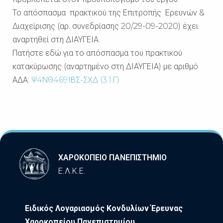
Το απόσπασμα πρακτικού της Επιτροπής Ερευνών &
Διαχείρισης (αρ. συνεδρίασης 20/29-09-2020) έχει
αναρτηθεί στη ΔΙΑΥΓΕΙΑ.
Πατήστε εδώ για το απόσπασμα του πρακτικού
κατακύρωσης (αναρτημένο στη ΔΙΑΥΓΕΙΑ) με αριθμό
ΑΔΑ:
Ψ4ΝΘ4691ΒΣ-ΣΧΔ (3.1.Γ)
ΧΑΡΟΚΟΠΕΙΟ ΠΑΝΕΠΙΣΤΗΜΙΟ
Ε.Λ.Κ.Ε.
Ειδικός Λογαριασμός Κονδυλίων Έρευνας
Χαροκοπείου Πανεπιστημίου