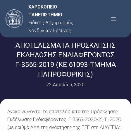
Μετάβαση
ΧΑΡΟΚΟΠΕΙΟ
στο
ΠΑΝΕΠΙΣΤΗΜΙΟ
Menu
περιεχόμενο
Ειδικός Λογαριασμός
Κονδυλίων Έρευνας
ΑΠΟΤΕΛΕΣΜΑΤΑ ΠΡΟΣΚΛΗΣΗΣ
ΕΚΔΗΛΩΣΗΣ ΕΝΔΙΑΦΕΡΟΝΤΟΣ
Γ-3565-2019 (ΚΕ 61093-ΤΜΗΜΑ
ΠΛΗΡΟΦΟΡΙΚΗΣ)
22 Απριλίου, 2020
Ανακοινώνονται τα αποτελέσματα της Πρόσκλησης
Εκδήλωσης Ενδιαφέροντος Γ-3565-2020/21-11-2020
(με αριθμό ΑΔΑ της ανάρτησης της ΠΕΕ στη ΔΙΑΥΓΕΙΑ: