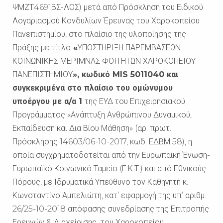
ΨΜΖΤ4691ΒΣ-ΛΟΣ) μετά από Πρόσκληση του Ειδικού
Λογαριασμού Κονδυλίων Έρευνας του Χαροκοπείου
Πανεπιστημίου, στο πλαίσιο της υλοποίησης της
Πράξης με τίτλο
«
ΥΠΟΣΤΗΡΙΞΗ ΠΑΡΕΜΒΑΣΕΩΝ
ΚΟΙΝΩΝΙΚΗΣ ΜΕΡΙΜΝΑΣ ΦΟΙΤΗΤΩΝ ΧΑΡΟΚΟΠΕΙΟΥ
ΠΑΝΕΠΙΣΤΗΜΙΟΥ
», κωδικό
MIS
5011040 και
συγκεκριμένα στο πλαίσιο του ομώνυμου
υποέργου με α/α 1
της ΕΥΔ του Επιχειρησιακού
Προγράμματος «Ανάπτυξη Ανθρώπινου Δυναμικού,
Εκπαίδευση και Δια Βίου Μάθηση» (αρ. πρωτ.
Πρόσκλησης 14603/06-10-2017, κωδ. ΕΔΒΜ 58), η
οποία συγχρηματοδοτείται από την Ευρωπαϊκή Ένωση-
Ευρωπαϊκό Κοινωνικό Ταμείο (Ε.Κ.Τ.) και από Εθνικούς
Πόρους, με Ιδρυματικά Υπεύθυνο τον Καθηγητή κ.
Κωνσταντίνο Αμπελιώτη, κατ’ εφαρμογή της υπ’ αριθμ.
26/25-10-2018 απόφασης συνεδρίασης της Επιτροπής
Ερευνών & Διαχείρισης του Χαροκοπείου