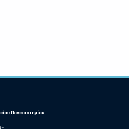
είου Πανεπιστημίου
έα