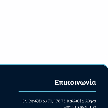
Επικοινωνία
Ελ. Βενιζέλου 70, 176 76, Καλλιθέα, Αθήνα
(+30) 210 9549 102