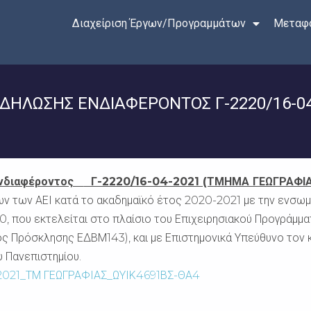
Διαχείριση Έργων/Προγραμμάτων
Μεταφο
ΛΩΣΗΣ ΕΝΔΙΑΦΕΡΟΝΤΟΣ Γ-2220/16-04-
Ενδιαφέροντος
Γ-2220/16-04-2021 (ΤΜΗΜΑ ΓΕΩΓΡΑΦΙ
ων των ΑΕΙ κατά το ακαδημαϊκό έτος 2020-2021 με την ενσω
0, που εκτελείται στο πλαίσιο του Επιχειρησιακού Προγράμμ
ς Πρόσκλησης ΕΔΒΜ143), και με Επιστημονικά Υπεύθυνο τον 
 Πανεπιστημίου.
2021_ΤΜ ΓΕΩΓΡΑΦΙΑΣ_ΩΥΙΚ4691ΒΣ-ΘΑ4