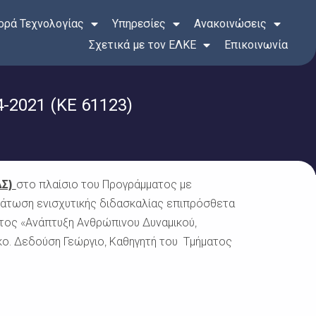
ρά Τεχνολογίας
Υπηρεσίες
Ανακοινώσεις
Σχετικά με τον ΕΛΚΕ
Επικοινωνία
2021 (KE 61123)
ΑΣ)
στο πλαίσιο του Προγράμματος με
μάτωση ενισχυτικής διδασκαλίας επιπρόσθετα
ατος «Ανάπτυξη Ανθρώπινου Δυναμικού,
κο. Δεδούση Γεώργιο, Καθηγητή του Τμήματος